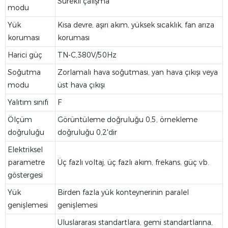
Sürekli çalışma
modu
Yük
Kısa devre, aşırı akım, yüksek sıcaklık, fan arıza
koruması
koruması
Harici güç
TN-C,380V/50Hz
Soğutma
Zorlamalı hava soğutması, yan hava çıkışı veya
modu
üst hava çıkışı
Yalıtım sınıfı
F
Ölçüm
Görüntüleme doğruluğu 0,5, örnekleme
doğruluğu
doğruluğu 0,2'dir
Elektriksel
parametre
Üç fazlı voltaj, üç fazlı akım, frekans, güç vb.
göstergesi
Yük
Birden fazla yük konteynerinin paralel
genişlemesi
genişlemesi
Uluslararası standartlara, gemi standartlarına,