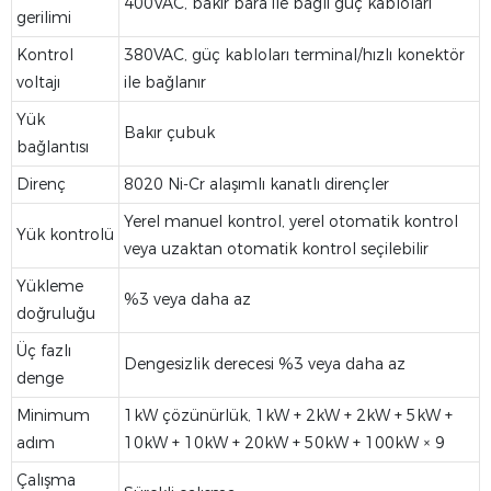
400VAC, bakır bara ile bağlı güç kabloları
gerilimi
Kontrol
380VAC, güç kabloları terminal/hızlı konektör
voltajı
ile bağlanır
Yük
Bakır çubuk
bağlantısı
Direnç
8020 Ni-Cr alaşımlı kanatlı dirençler
Yerel manuel kontrol, yerel otomatik kontrol
Yük kontrolü
veya uzaktan otomatik kontrol seçilebilir
Yükleme
%3 veya daha az
doğruluğu
Üç fazlı
Dengesizlik derecesi %3 veya daha az
denge
Minimum
1kW çözünürlük, 1kW + 2kW + 2kW + 5kW +
adım
10kW + 10kW + 20kW + 50kW + 100kW × 9
Çalışma