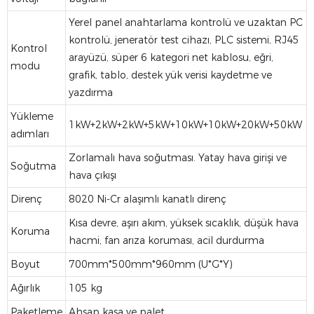
Yerel panel anahtarlama kontrolü ve uzaktan PC
kontrolü, jeneratör test cihazı, PLC sistemi, RJ45
Kontrol
arayüzü, süper 6 kategori net kablosu, eğri,
modu
grafik, tablo, destek yük verisi kaydetme ve
yazdırma
Yükleme
1kW+2kW+2kW+5kW+10kW+10kW+20kW+50kW
adımları
Zorlamalı hava soğutması. Yatay hava girişi ve
Soğutma
hava çıkışı
Direnç
8020 Ni-Cr alaşımlı kanatlı direnç
Kısa devre, aşırı akım, yüksek sıcaklık, düşük hava
Koruma
hacmi, fan arıza koruması, acil durdurma
Boyut
700mm*500mm*960mm (U*G*Y)
Ağırlık
105 kg
Paketleme
Ahşap kasa ve palet