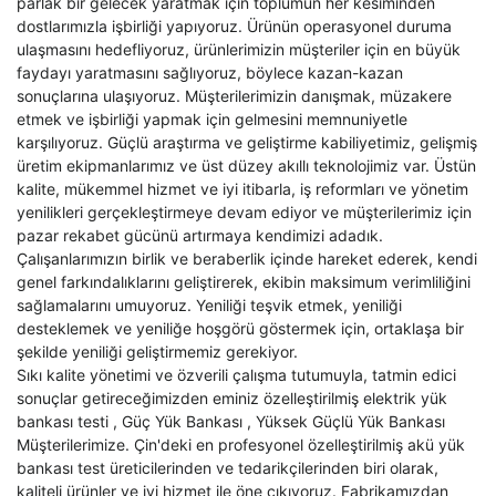
parlak bir gelecek yaratmak için toplumun her kesiminden
dostlarımızla işbirliği yapıyoruz. Ürünün operasyonel duruma
ulaşmasını hedefliyoruz, ürünlerimizin müşteriler için en büyük
faydayı yaratmasını sağlıyoruz, böylece kazan-kazan
sonuçlarına ulaşıyoruz. Müşterilerimizin danışmak, müzakere
etmek ve işbirliği yapmak için gelmesini memnuniyetle
karşılıyoruz. Güçlü araştırma ve geliştirme kabiliyetimiz, gelişmiş
üretim ekipmanlarımız ve üst düzey akıllı teknolojimiz var. Üstün
kalite, mükemmel hizmet ve iyi itibarla, iş reformları ve yönetim
yenilikleri gerçekleştirmeye devam ediyor ve müşterilerimiz için
pazar rekabet gücünü artırmaya kendimizi adadık.
Çalışanlarımızın birlik ve beraberlik içinde hareket ederek, kendi
genel farkındalıklarını geliştirerek, ekibin maksimum verimliliğini
sağlamalarını umuyoruz. Yeniliği teşvik etmek, yeniliği
desteklemek ve yeniliğe hoşgörü göstermek için, ortaklaşa bir
şekilde yeniliği geliştirmemiz gerekiyor.
Sıkı kalite yönetimi ve özverili çalışma tutumuyla, tatmin edici
sonuçlar getireceğimizden eminiz
özelleştirilmiş elektrik yük
bankası testi
,
Güç Yük Bankası
,
Yüksek Güçlü Yük Bankası
Müşterilerimize. Çin'deki en profesyonel özelleştirilmiş akü yük
bankası test üreticilerinden ve tedarikçilerinden biri olarak,
kaliteli ürünler ve iyi hizmet ile öne çıkıyoruz. Fabrikamızdan