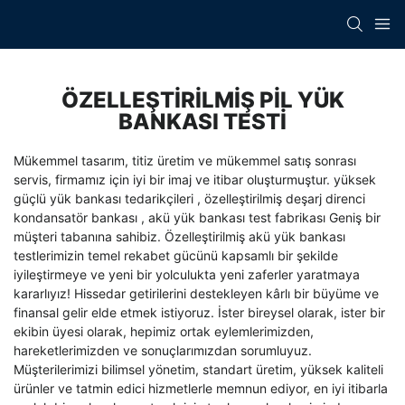
ÖZELLEŞTIRILMIŞ PIL YÜK
BANKASI TESTI
Mükemmel tasarım, titiz üretim ve mükemmel satış sonrası
servis, firmamız için iyi bir imaj ve itibar oluşturmuştur.
yüksek
güçlü yük bankası tedarikçileri
,
özelleştirilmiş deşarj direnci
kondansatör bankası
,
akü yük bankası test fabrikası
Geniş bir
müşteri tabanına sahibiz. Özelleştirilmiş akü yük bankası
testlerimizin temel rekabet gücünü kapsamlı bir şekilde
iyileştirmeye ve yeni bir yolculukta yeni zaferler yaratmaya
kararlıyız! Hissedar getirilerini destekleyen kârlı bir büyüme ve
finansal gelir elde etmek istiyoruz. İster bireysel olarak, ister bir
ekibin üyesi olarak, hepimiz ortak eylemlerimizden,
hareketlerimizden ve sonuçlarımızdan sorumluyuz.
Müşterilerimizi bilimsel yönetim, standart üretim, yüksek kaliteli
ürünler ve tatmin edici hizmetlerle memnun ediyor, en iyi itibarla