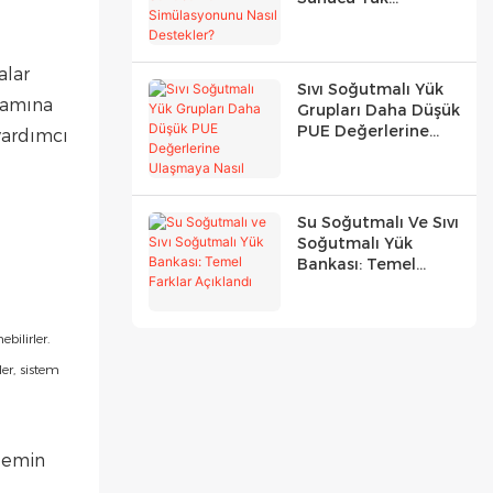
Simülasyonunu Nasıl
Destekler?
alar
Sıvı Soğutmalı Yük
lamına
Grupları Daha Düşük
PUE Değerlerine
yardımcı
Ulaşmaya Nasıl
Yardımcı Olur?
Su Soğutmalı Ve Sıvı
Soğutmalı Yük
Bankası: Temel
Farklar Açıklandı
bilirler.
ler, sistem
 emin