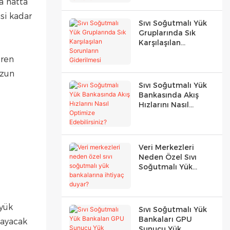
Faktörler
a hatta
si kadar
Sıvı Soğutmalı Yük
Gruplarında Sık
Karşılaşılan
Sorunların
iren
Giderilmesi
uzun
Sıvı Soğutmalı Yük
Bankasında Akış
Hızlarını Nasıl
Optimize
Edebilirsiniz?
Veri Merkezleri
Neden Özel Sıvı
Soğutmalı Yük
Bankalarına Ihtiyaç
Duyar?
 yük
Sıvı Soğutmalı Yük
Bankaları GPU
layacak
Sunucu Yük