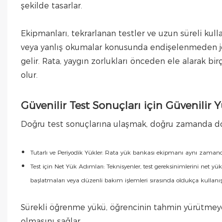
şekilde tasarlar.
Ekipmanları, tekrarlanan testler ve uzun süreli kulla
veya yanlış okumalar konusunda endişelenmeden jen
gelir. Rata, yaygın zorlukları önceden ele alarak bi
olur.
Güvenilir Test Sonuçları için Güvenilir 
Doğru test sonuçlarına ulaşmak, doğru zamanda do
Tutarlı ve Periyodik Yükler: Rata yük bankası ekipmanı aynı zamanda tut
Test için Net Yük Adımları: Teknisyenler, test gereksinimlerini net yük ad
başlatmaları veya düzenli bakım işlemleri sırasında oldukça kullanışl
Sürekli öğrenme yükü, öğrencinin tahmin yürütmey
olmasını sağlar.