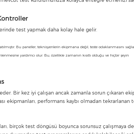
 mevcut test kurulumunuza kolayca entegre etmenizi sağ
Kontroller
erinde test yapmak daha kolay hale gelir.
ılmıştır. Bu paneller, teknisyenlerin ekipmana değil, teste odaklanmasını sağla
 önlenmesine yardımcı olur. Bu, özellikle zamanın kısıtlı olduğu ve hiçbir şeyin
ns
 eder. Bir kez iyi çalışan ancak zamanla sorun çıkaran ek
ası ekipmanları, performans kaybı olmadan tekrarlanan t
kaları, birçok test döngüsü boyunca sorunsuz çalışmaya 