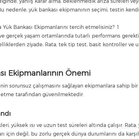
iğinde, yanlış karar alma, beklenmedik arıza süreleri vey
 Bu nedenle, yük bankası ekipmanının seçimi, testin kendi
 ve gerçek yaşam ortamlarında tutarlı performans gerekt
liklerden ziyade, Rata, tek tip test, basit kontroller ve 
kası Ekipmanlarının Önemi
inin sorunsuz çalışmasını sağlayan ekipmanlara sahip bir
şletme tarafından güvenilmektedir.
andı
ri, yüksek ısı ve uzun test süreleri altında çalışır. Rata,
ı için değil, bu zorlu gerçek dünya durumlarını da karşı