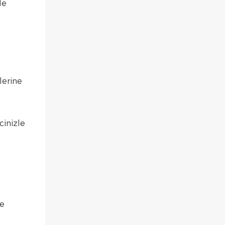
de
lerine
cinizle
re