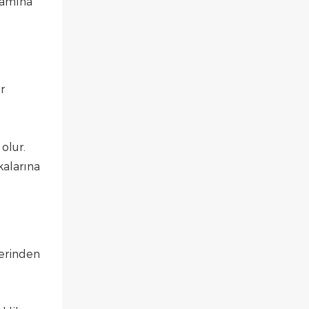
lamına
r
olur.
kalarına
lerinden