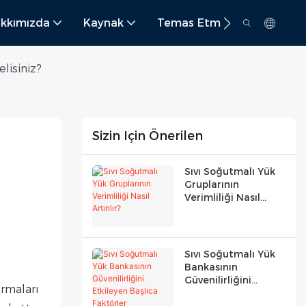
kkımızda
Kaynak
Temas Etmek
lisiniz?
Sizin Için Önerilen
Sıvı Soğutmalı Yük
Gruplarının
Verimliliği Nasıl
Artırılır?
Sıvı Soğutmalı Yük
Bankasının
Güvenilirliğini
ırmaları
Etkileyen Başlıca