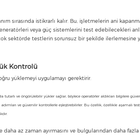
nım sırasında istikrarlı kalır. Bu, işletmelerin ani kapanm
eratörleri veya güç sistemlerini test edebilecekleri an
rçok sektörde testlerin sorunsuz bir şekilde ilerlemesine 
Yük Kontrolü
ğru yüklemeyi uygulamayı gerektirir.
arlı ve öngörülebilir yükler sağlar, böylece operatörler aldıkları bilgilere güvene
ımları ve güvenilir kontrollerle eşleştirebilirler. Bu özellik, özellikle aşamalı test
ıdır.
e daha az zaman ayırmasını ve bulgularından daha fazla