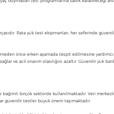
ihtiyaç duymadan test programlarına sadık kalabileceği an
rçasıdır. Rata yük test ekipmanları, her seferinde güvenili
şmeden önce erken aşamada tespit edilmesine yardımcı 
sağlar ve acil onarım olasılığını azaltır. Güvenilir yük ban
e bağımlı birçok sektörde kullanılmaktadır. Veri merkez
adar güvenilir testler büyük önem taşımaktadır.