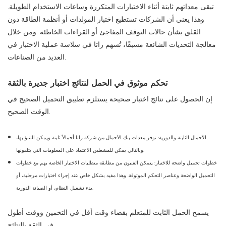
تبقى معداتهم ثابتة أثناء الاختبارات المتكررة وساعات الاستخدام الطويلة.
وهذا يعني أن الشركات تستطيع اختبار المولدات أو أنظمة الطاقة دون
القلق بشأن حالات التوقف المفاجئ أو القراءات الخاطئة. ومن خلال
معالجة التحديات الشائعة مسبقًا، تُسهم راتا في سلاسة عملية الاختبار في
العديد من الصناعات.
تحكم موثوق في الحمل لنتائج اختبار جديرة بالثقة
إن الحصول على نتائج اختبار صحيحة يستلزم تطبيق التحميل الصحيح في
الوقت الصحيح.
الأحمال الثابتة والدورية: توفر معدات بنك الأحمال من شركة راتا أحمالاً ثابتة ويمكن التنبؤ بها،
وبالتالي يمكن للمشغلين الاعتماد على المعلومات التي يتلقونها.
خطوات تحميل واضحة للاختبار: يتمكن الفنيون من مطابقة متطلبات الاختبار الخاصة بهم مع خطوات
التحميل الواضحة وعناصر التحكم الموثوقة. وهذا مفيد بشكل خاص عند إجراء اختبارات مرحلية، أو
بدء تشغيل النظام، أو الصيانة الدورية.
يسمح الحمل الثابت للمتعلم بقضاء وقت أقل في التخمين ووقت أطول
في الثقة بالنتائج.