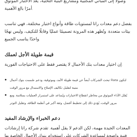
وصولًا إلى المباني المكتبية ومشاريع البنية التحتية، يُعدّ الاختبار الموثوق
أمرًا بالغ الأهمية.
بفضل دعم معدات راتا لمستويات طاقة وأنواع اختبار مختلفة، فهي تناسب
بيئات متعددة. وتُظهر هذه المرونة تصميمًا عمليًا وقابلًا للتكيف، وليس نهجًا
واحدًا يناسب الجميع.
قيمة طويلة الأجل لعملك
إن اختيار معدات بنك الأحمال لا يقتصر فقط على الاحتياجات الفورية.
تبحث الشركات أيضاً عن قيمة طويلة الأمد، وموثوقية، ودعم. صُممت بنوك أحمال Rata لتكون
متينة لتقليل تكاليف الإصلاح والاستبدال مع مرور الوقت.
يُقلل الأداء الموثوق من مخاطر انقطاع الاختبارات ويُساعد على استمرار العمليات بسلاسة. ومع
مرور الوقت، يُؤدي ذلك إلى تخطيط أفضل، وثقة أكبر في أنظمة الطاقة، وتقليل التوتر.
دعم الخبراء والإرشاد المفيد
المعدات الجيدة مهمة، لكن الدعم لا يقل أهمية. تقدم شركة راتا إرشادات
فنية واضحة لمساعدة الشركات على استخدام بنوك الأحمال الخاصة بها