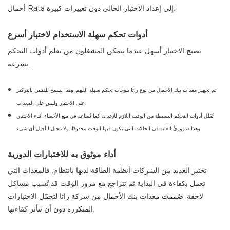
أحمال Rata إلى إعداد الاختبار الحالي دون تغييرات كبيرة.
أدوات تحكم سهلة الاستخدام لاختبار أسرع
يصبح الاختبار أسهل عندما يتمكن المشغلون من تعلم أدوات التحكم
بسرعة.
تم تجهيز معدات بنك الأحمال من نوع راتا بلوحات تحكم سهلة الفهم. وهذا يسمح للفنيين بالتركيز
على الاختبار وليس على المعدات.
تُقلل أدوات التحكم البسيطة من الوقت اللازم للإعداد، كما تُساعد في منع الأخطاء أثناء الاختبار.
وهذا ضروريٌّ للغاية في الحالات التي يكون فيها الوقت محدودًا، ولا مجال لتأجيل أي شيء.
أداء موثوق به للاختبارات الدورية
تختبر العديد من الشركات أنظمة الطاقة لديها بانتظام. فالمعدات التي
تعمل بكفاءة في البداية ثم تتراجع مع مرور الوقت قد تُسبب مشاكل
لاحقة. صُممت معدات بنك الأحمال من شركة راتا لتحمّل الاختبارات
المتكررة دون أن تتأثر كفاءتها.