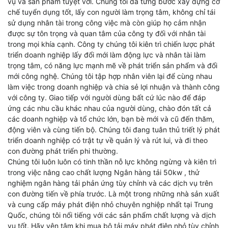
vụ và sản phẩm tuyệt vời. Chúng tôi đã từng bước xây dựng cơ
chế tuyển dụng tốt, lấy con người làm trọng tâm, không chỉ tái
sử dụng nhân tài trong công việc mà còn giúp họ cảm nhận
được sự tôn trọng và quan tâm của công ty đối với nhân tài
trong mọi khía cạnh. Công ty chúng tôi kiên trì chiến lược phát
triển doanh nghiệp lấy đổi mới làm động lực và nhân tài làm
trọng tâm, có năng lực mạnh mẽ về phát triển sản phẩm và đổi
mới công nghệ. Chúng tôi tập hợp nhân viên lại để cùng nhau
làm việc trong doanh nghiệp và chia sẻ lợi nhuận và thành công
với công ty. Giao tiếp với người dùng bất cứ lúc nào để đáp
ứng các nhu cầu khác nhau của người dùng, chào đón tất cả
các doanh nghiệp và tổ chức lớn, bạn bè mới và cũ đến thăm,
động viên và cùng tiến bộ. Chúng tôi đang tuân thủ triết lý phát
triển doanh nghiệp có trật tự về quản lý và rút lui, và đi theo
con đường phát triển phi thường.
Chúng tôi luôn luôn có tinh thần nỗ lực không ngừng và kiên trì
trong việc nâng cao chất lượng
Ngân hàng tải 50kw
,
thử
nghiệm ngân hàng tải phản ứng tùy chỉnh
và các dịch vụ trên
con đường tiến về phía trước. Là một trong những nhà sản xuất
và cung cấp máy phát điện nhỏ chuyên nghiệp nhất tại Trung
Quốc, chúng tôi nổi tiếng với các sản phẩm chất lượng và dịch
vụ tốt. Hãy yên tâm khi mua bộ tải máy phát điện nhỏ tùy chỉnh