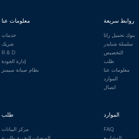
روابط سريعة
معلومات عنا
بنوك تحميل راتا
خدمات
سلسلة شنايدر
شريك
التخصيص
R & D
طلب
إدارة الجودة
معلومات عنا
نظام صيانة سيمنز
الموارد
اتصال
الموارد
طلب
FAQ
مركز البيانات
المشاريع
المنصات البحرية والبرية