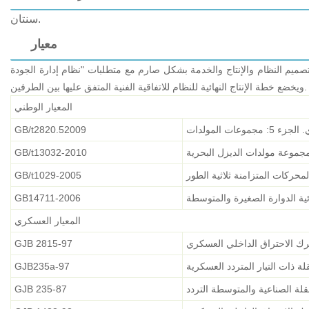
سنتان.
معيار
 النظام والإنتاج والخدمة بشكل صارم مع متطلبات "نظام إدارة الجودة" GB/t19001-2008، ويشير إلى المعايير التالية.
ويخضع خطة الإنتاج النهائية للنظام للاتفاقية الفنية المتفق عليها بين الطرفين.
المعيار الوطني
ت المولدات
GB/t2820.52009
GB/t13032-2010
GB/t1029-2005
GB14711-2006
المعيار العسكري
رك الاحتراق الداخلي العسكري
GJB 2815-97
لة ذات التيار المتردد العسكرية
GJB235a-97
نقلة الصناعية والمتوسطة التردد
GJB 235-87