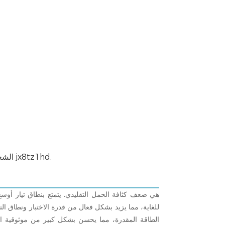
الشعبية والسمعة الطيبة والتوجه هي ثلاثة معايير لمؤشر التقييم لصورة jx8tz1hd.
للغاية، مما يزيد بشكل فعال من قدرة الاختبار ونطاق ا
الطاقة المقدرة، مما يحسن بشكل كبير من موثوقية ا