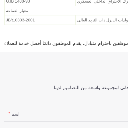
رك الاحتراق الداخلي العسكري
GJB 1488-93
معيار الصناعة
دات الديزل ذات التردد العالي
JB/t10303-2001
اسم