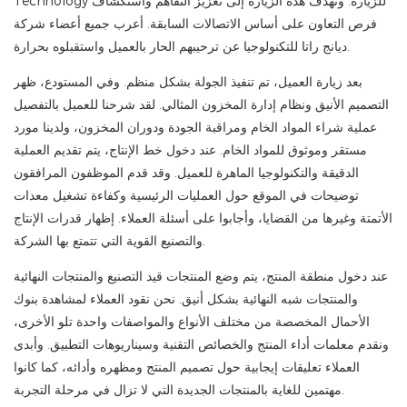
Technology للزيارة. وتهدف هذه الزيارة إلى تعزيز التفاهم واستكشاف
فرص التعاون على أساس الاتصالات السابقة. أعرب جميع أعضاء شركة
ديانج راتا للتكنولوجيا عن ترحيبهم الحار بالعميل واستقبلوه بحرارة. ​
بعد زيارة العميل، تم تنفيذ الجولة بشكل منظم. وفي المستودع، ظهر
التصميم الأنيق ونظام إدارة المخزون المثالي. لقد شرحنا للعميل بالتفصيل
عملية شراء المواد الخام ومراقبة الجودة ودوران المخزون، ولدينا مورد
مستقر وموثوق للمواد الخام. عند دخول خط الإنتاج، يتم تقديم العملية
الدقيقة والتكنولوجيا الماهرة للعميل. وقد قدم الموظفون المرافقون
توضيحات في الموقع حول العمليات الرئيسية وكفاءة تشغيل معدات
الأتمتة وغيرها من القضايا، وأجابوا على أسئلة العملاء. إظهار قدرات الإنتاج
والتصنيع القوية التي تتمتع بها الشركة. ​
عند دخول منطقة المنتج، يتم وضع المنتجات قيد التصنيع والمنتجات النهائية
والمنتجات شبه النهائية بشكل أنيق. نحن نقود العملاء لمشاهدة بنوك
الأحمال المخصصة من مختلف الأنواع والمواصفات واحدة تلو الأخرى،
ونقدم معلمات أداء المنتج والخصائص التقنية وسيناريوهات التطبيق. وأبدى
العملاء تعليقات إيجابية حول تصميم المنتج ومظهره وأدائه، كما كانوا
مهتمين للغاية بالمنتجات الجديدة التي لا تزال في مرحلة التجربة.