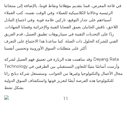
في قاعة المعرض، قمنا بتقديم مؤهلاتنا ونقاط قوتنا، بالإضافة إلى منتجاتنا
الرئيسية وحالاتنا الكلاسيكية للعملاء. وفي الوقت نفسه، كتب العملاء
أسماءهم على جدار التوقيع، تاركين علامة قوية. وفي اجتماع التبادل
اللاحق، ناقش الجانبان بعمق القضايا الفنية والإجرائية وقضايا الشهادات.
ردًا على التحديات التقنية في سيناريوهات تطبيق العميل، قدم الفريق
الفني للشركة الحلول ذات الصلة. كما ساعدنا هذا الاجتماع على التعرف
أكثر على متطلبات السوق الأوروبية وتحسين أنفسنا.
وقد ساهمت هذه الزيارة في تعميق فهم العميل لشركة Deyang Rata
Technology وأرست أساسًا متينًا للتعاون المستقبلي بين الطرفين في
مجال الأعمال والتكنولوجيا وغيرها من الجوانب. وستستغل شركة ديانج راتا
للتكنولوجيا هذه الفرصة أيضًا لتعزيز قوتها واستكشاف السوق الدولية
بشكل نشط. ​