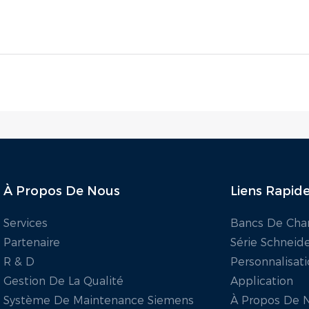
À Propos De Nous
Liens Rapid
Services
Bancs De Cha
Partenaire
Série Schneid
R & D
Personnalisat
Gestion De La Qualité
Application
Système De Maintenance Siemens
À Propos De 