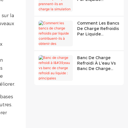
Prennent-Ils En
Charge La
 sur la
Simulation De
Charge Des
Comment Les Bancs
ouveaux
Serveurs GPU ?
De Charge Refroidis
Par Liquide
Contribuent-Ils À
ux
Obtenir Des
Coefficients PUE
Plus Faibles ?
Banc De Charge
en
Refroidi À L'eau Vs
es
Banc De Charge
Refroidi Au Liquide :
te
Principales
liorer.
Différences
Expliquées
 bases
utres.
rer