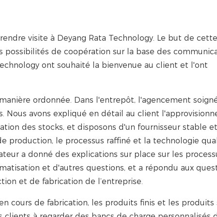
 rendre visite à Deyang Rata Technology. Le but de cette 
es possibilités de coopération sur la base des communic
hnology ont souhaité la bienvenue au client et l'ont
 de manière ordonnée. Dans l'entrepôt, l'agencement soigné
s. Nous avons expliqué en détail au client l'approvision
ation des stocks, et disposons d'un fournisseur stable et
 production, le processus raffiné et la technologie qual
eur a donné des explications sur place sur les processu
matisation et d'autres questions, et a répondu aux ques
on et de fabrication de l’entreprise. ​
n cours de fabrication, les produits finis et les produits
 clients à regarder des bancs de charge personnalisés 