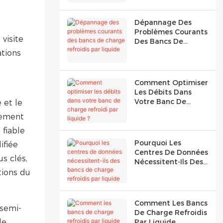
Par Liquide
Dépannage Des
Problèmes Courants
visite
Des Bancs De
Charge Refroidis
ations
Par Liquide
Comment Optimiser
Les Débits Dans
Votre Banc De
 et le
Charge Refroidi Par
nement
Liquide ?
 fiable
Pourquoi Les
ifiée
Centres De Données
s clés,
Nécessitent-Ils Des
Bancs De Charge
tions du
Refroidis Par
Liquide Spécialisés ?
Comment Les Bancs
 semi-
De Charge Refroidis
de
Par Liquide