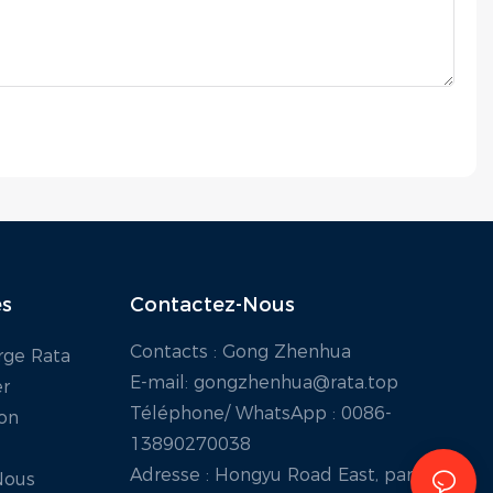
es
Contactez-Nous
Contacts : Gong Zhenhua
rge Rata
E-mail:
gongzhenhua@rata.top
er
Téléphone/
WhatsApp
: 0086-
ion
13890270038
Adresse : Hongyu Road East, parc
Nous