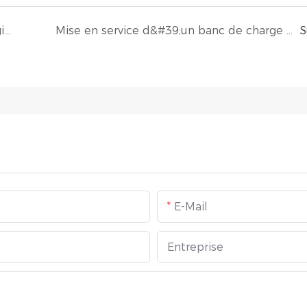
Deyang Rata a participé au salon de l'énergie de Dubaï au Moyen-Orient
Mise en service d&#39;un banc de charge résistif/réactif de 3750 kVA pour des essais avancés de générateurs
S
E-Mail
Entreprise