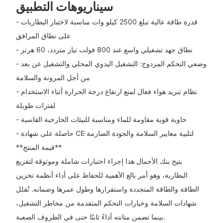
سيناريوهات التطبيق
- قدرة طاقة عالية تبلغ 2500 كيلو وات مناسبة لاختبار البطاريات
على نطاق المرافق
- نطاق جهد تشغيلي واسع عند 800 فولت تيار متردد، 60 هرتز
- وضعي التحكم المزدوج: التشغيل اليدوي المحلي والتشغيل عن بعد
من أجل المرونة والسلامة
- نظام تبريد هواء فعال لمنع ارتفاع درجة الحرارة أثناء الاستخدام
لفترات طويلة
- حاوية قوية مقاومة للماء ومناسبة للبيئات الخارجية القاسية
- حاصلة على شهادة CE لتلبية معايير السلامة والجودة الصارمة
**قيمة المنتج**
يتيح بنك الأحمال هذا إجراء اختبارات شاملة وموثوقة لتفريغ
البطارية، وهو أمر بالغ الأهمية للحفاظ على أداء أنظمة تخزين
الطاقة والطاقة المتجددة واستقرارها وطول عمرها وضمانه. تُقلل
شهادات السلامة وخيارات التحكم المتقدمة من مخاطر التشغيل،
بينما تضمن متانته أداءً ثابتًا حتى في الظروف الصعبة.