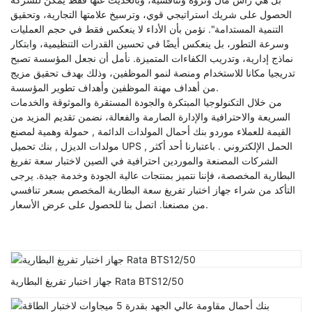
الحصول على شريك استراتيجي قوي، وترسيخ علامتها التجارية، وتحقيق
التنمية المستدامة". نؤمن بأن الأداء لا ينعكس فقط في حجم العمليات
وسرعة التطور، بل ينعكس أيضًا في تحسين القدرات التنظيمية، وابتكار
نماذج إدارية، وتدريب الكفاءات المتميزة. نأمل أن نجعل المؤسسة تصبح
تدريجيا مكانا للاستخدام ومنصة لنمو الموظفين، وذلك بهدف تحقيق مزيج
من أهداف مهنة الموظفين وأهداف تطوير المؤسسة.
من خلال التكنولوجيا المبتكرة والجودة المستقرة والموثوقة والخدمات
السريعة والاحترافية والإدارة الصارمة والفعالة، نضمن تقديم المزيد من
القيمة للعملاء
موردو بنك أحمال المولدات الدائمة
,
حمولة وهمية لمصنع
الحمل الإلكتروني
. باعتبارنا أحد أكثر
,
بنك تحميل UPS
مولدات الديزل
,
الشركات المصنعة والموردين احترافية في الصين لاختبار سعة تفريغ
البطارية المخصصة، فإننا نتميز بمنتجات عالية الجودة وخدمة جيدة. يرجى
التأكد من شراء جهاز اختبار تفريغ سعة البطارية المخصص بسعر تنافسي
من مصنعنا. اتصل بنا للحصول على عرض الأسعار.
جهاز اختبار تفريغ البطارية Rata BTS12/50