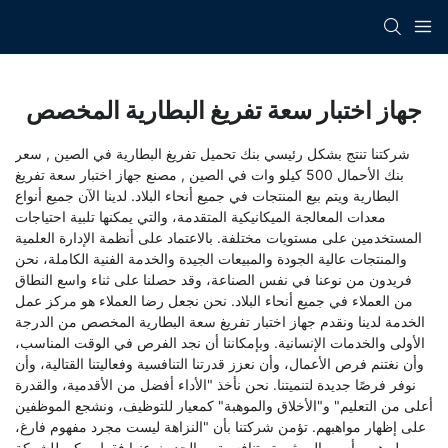
جهاز اختبار سعة تفريغ البطارية المخصص
شركتنا تنتج بشكل رئيسي
بنك تحميل تفريغ البطارية في الصين
,
سعر
بنك الأحمال 500 كيلو وات في الصين
,
مصنع جهاز اختبار سعة تفريغ
البطارية
ويتم بيع المنتجات في جميع أنحاء البلاد. لدينا الآن جميع أنواع
معدات المعالجة الميكانيكية المتقدمة، والتي يمكنها تلبية احتياجات
المستخدمين على مستويات مختلفة. بالاعتماد على أنظمة الإدارة العلمية
والمنتجات عالية الجودة والمبيعات الجيدة والخدمة الفنية الكاملة، نحن
فريدون من نوعنا في نفس الصناعة، وقد حصلنا على ثناء واسع النطاق
من العملاء في جميع أنحاء البلاد. نحن نجعل رضا العملاء هو مركز عمل
الخدمة لدينا ونقدم جهاز اختبار تفريغ سعة البطارية المخصص من الدرجة
الأولى والخدمات الإنسانية. وبإمكاننا أن نجد الفرص في الوقت المناسب،
وأن نغتنم فرص الأعمال، وأن نعزز قدرتنا التنافسية وفعاليتنا القتالية، وأن
نوفر فرصًا جديدة لتنميتنا. نحن نأخذ "الأداء أفضل من الأقدمية، والقدرة
أعلى من التعليم" و"الأخلاق والموهبة" كمعيار للتوظيف، ونشجع الموظفين
على إظهار مواهبهم. تؤمن شركتنا بأن "النزاهة ليست مجرد مفهوم فارغ،
بل هي رأس مال وثروة وتنافسية، وبالحديث عنها فقط يمكن للشركة