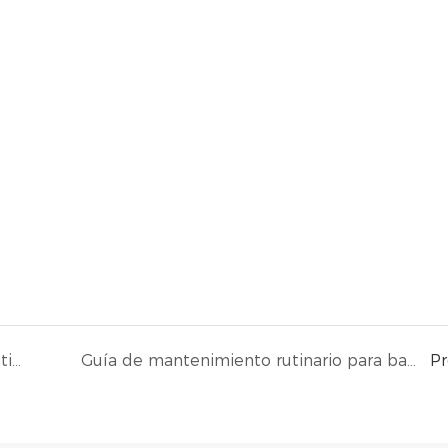
Características de los bancos de carga multiplex
Guía de mantenimiento rutinario para bancos de carga
P