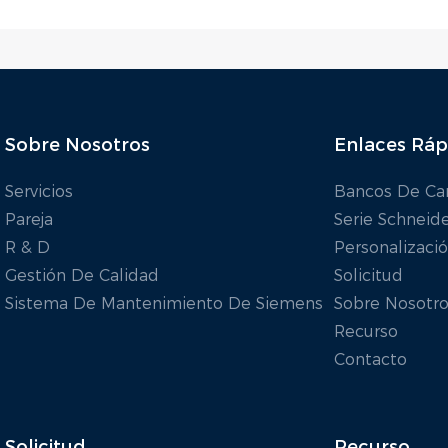
Sobre Nosotros
Enlaces Ráp
Servicios
Bancos De Ca
Pareja
Serie Schneid
R & D
Personalizaci
Gestión De Calidad
Solicitud
Sistema De Mantenimiento De Siemens
Sobre Nosotro
Recurso
Contacto
Solicitud
Recurso