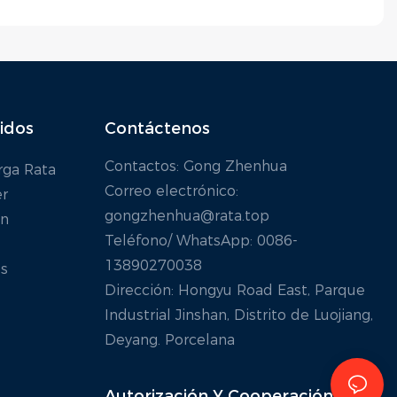
idos
Contáctenos
Contactos: Gong Zhenhua
rga Rata
Correo electrónico:
er
gongzhenhua@rata.top
ón
Teléfono/
WhatsApp
: 0086-
13890270038
s
Dirección: Hongyu Road East, Parque
Industrial Jinshan, Distrito de Luojiang,
Deyang. Porcelana
Autorización Y
Cooperación