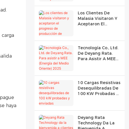
Medio Y Dubái
dad.
Los Clientes De
Malasia Visitaron Y
Aceptaron El
Progreso De
Producción De
a carga
3500kW Re
Tecnología Co., Ltd.
De Deyang Rata.
salida
Para Asistir A MEE
(Energía Del Medio
Oriente) 2025
10 Cargas Resistivas
Desequilibradas De
100 KW Probadas Y
 apague
Enviadas
se haya
Deyang Rata
Technology Da La
Bienvenida A