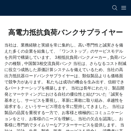
高電力抵抗負荷バンクサプライヤー
当社は、業務経験と実績を常に集約し、高い専門性と誠実さを備
えた多くの企業を結集して、「ワンストップ」のサービスモデル
を共同で構築しています。
3相抵抗負荷バンクメーカー
,
負荷バン
クの種類
,
中国製3相交流負荷バンク
当社は、さらなるコスト削減
に役立つ成熟した原価計算システムを備えているため、当社の高
出力抵抗器ロードバンクサプライヤーは、類似製品よりも価格面
で競争力があります。 私たちは成功の機会を生み出す、信頼でき
るパートナーシップを構築します。 当社は長年にわたり、製品開
発とマーケティングにおける自社の優位性と結びついた「誠実を
基本とし、サービスを重視し、革新に果敢に取り組み、卓越性を
追求する」というサービス理念を常に堅持してきました。 当社は
製品の品​​質を重視する一方で、お客様と積極的にコミュニケーシ
ョンをとり、お客様のニーズを理解し、当社の欠点を認識し、お
客様に専門的でタイムリーなアフターサービスを提供します。 当
社は、設計、生産、製造、販売、サービスを統合し、消費者に高