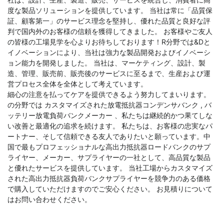
度な製品ソリューションを提供しています。 当社は常に「品質保
証、顧客第一」のサービス理念を堅持し、優れた品質と良好な評
判で国内外のお客様の信頼を獲得してきました。 お客様やご友人
の皆様の工場見学を心よりお待ちしております！R分野では&Dと
イノベーションにより、当社は強力な製品開発およびイノベーシ
ョン能力を開発しました。 当社は、マーケティング、設計、製
造、管理、販売前、販売後のサービスに至るまで、生産および運
営プロセス全体を全体として考えています。
細心の注意を払ってケアを提供できるよう努力してまいります。
の分野では
カスタマイズされた放電抵抗器コンデンサバンク
,
バ
ッテリー放電負荷バンクメーカー
、私たちは継続的かつ果てしな
い改善と最適化の追求を続けます。 私たちは、お客様の忠実なパ
ートナー、そして信頼できる友人でありたいと願っています。中
国で最もプロフェッショナルな高出力抵抗器ロードバンクのサプ
ライヤー、メーカー、サプライヤーの一社として、高品質な製品
と優れたサービスを提供しています。 当社工場からカスタマイズ
された高出力抵抗器負荷バンクサプライヤーを競争力のある価格
で購入していただけますのでご安心ください。 お見積りについて
はお問い合わせください。