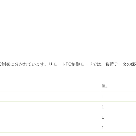
C制御に分かれています
。
リモートPC制御モードでは、負荷データの保
量。
1
1
1
1