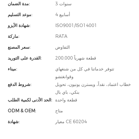
3 سنوات
مدة الضمان:
4 أسابيع
موعد التسليم:
ISO9001/ISO14001
شهادة الأيزو:
RATA
ماركة:
التفاوض
سعر المصنع:
200,000 قطعة شهرياً
القدرة على التوريد:
تتوفر خدماتنا في كل من شنغهاي
ميناء:
وقوانغتشو
خطاب اعتماد، نقداً، ويسترن يونيون، تحويل
شروط الدفع:
بنكي، باي بال
قطعة واحدة
الحد الأدنى لكمية الطلب:
متاح
ODM & OEM:
معيار CE 60204
شهادة: