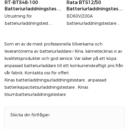
RT-BTS48-100
Rata BTS12/50
Batteriurladdningstesta
Batteriurladdningstesta
Re
Re
Utrustning för
BD60V/200A
batteriurladdningstest
batteriurladdningstestare
används huvudsakligen för
kan övervaka batteriet online
urladdningstest av
i realtid och
Som en av de mest professionella tillverkarna och
reservkrafts-blysyra
leverantörerna av batteriurladdare i Kina, kännetecknas vi av
kvalitetsprodukter och god service. Var säker på att köpa
anpassad batteriurladdare till ett konkurrenskraftigt pris från
vår fabrik. Kontakta oss för offert.
Kinas batteriladdningsurladdningstestare
,
anpassad
batterikapacitetsurladdningstestare
,
Kinas
litiumbatteriurladdningstestare
Skicka din förfrågan