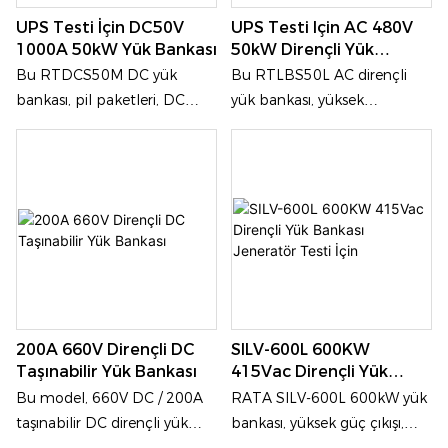
çözümleri sunar.
transformatörler ve güç
UPS Testi İçin DC50V
UPS Testi Için AC 480V
dönüştürücüler gibi yüksek
1000A 50kW Yük Bankası
50kW Dirençli Yük
güçlü ekipmanların
Bankası
Bu RTDCS50M DC yük
Bu RTLBS50L AC dirençli
performans testleri ve
bankası, pil paketleri, DC
yük bankası, yüksek
doğrulamaları için yaygın
jeneratörler, doğrultucular,
performanslı ve yüksek
olarak kullanılır.
DC UPS sistemleri ve daha
güvenilirlik sunan bir AC test
fazlası dahil olmak üzere
cihazıdır. Jeneratör setleri,
çeşitli DC güç kaynağı
UPS'ler, invertörler,
sistemlerinin deşarj testi,
transformatörler ve diğer
kapasite doğrulaması ve
ekipmanlar dahil olmak
bakım gereksinimlerini
üzere çeşitli AC güç
karşılamak üzere özel olarak
sistemlerinin performans
geliştirilmiştir.
testi, kapasite doğrulaması ve
200A 660V Dirençli DC
SILV-600L 600KW
bakım gereksinimlerini
Taşınabilir Yük Bankası
415Vac Dirençli Yük
karşılamak üzere özel olarak
Bankası Jeneratör Testi
Bu model, 660V DC / 200A
RATA SILV-600L 600kW yük
geliştirilmiştir.
İçin
taşınabilir DC dirençli yük
bankası, yüksek güç çıkışı,
bankası olup, özellikle DC
hassas kontrol ve güçlü