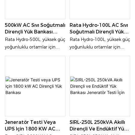
500kW AC Sıvı Soğutmalı
Rata Hydro-100L AC Sıvı
Dirençli Yük Bankası
Soğutmalı Dirençli Yük
Üreticisi
Bankası
Rata Hydro-500L, yüksek güç
Rata Hydro-100L, yüksek güç
yoğunluklu ortamlar için
yoğunluklu ortamlar için
tasarlanmış, üç fazlı AC güç
tasarlanmış, üç fazlı AC güç
kaynakları için kontrollü yük
kaynakları için kontrollü yük
testi sağlayan 500 kW AC sıvı
testi sağlayan 100 kW AC sıvı
soğutmalı dirençli bir yük
soğutmalı dirençli bir yük
bankasıdır. Temel avantajı,
bankasıdır. Temel avantajı,
yenilikçi sıvı soğutma
yenilikçi sıvı soğutma
sisteminde yatmaktadır; bu
sisteminde yatmaktadır; bu
sistem, test ortamında ısı
sistem, test ortamında ısı
dağılımını ve gürültüyü en
dağılımını ve gürültüyü en
Jeneratör Testi Veya
SIRL-250L 250kVA Akıllı
aza indirirken tam nominal
aza indirirken tam nominal
UPS Için 1800 KW AC
Dirençli Ve Endüktif Yük
güçte istikrarlı çalışma sağlar
güçte istikrarlı çalışma sağlar