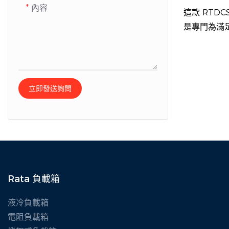
內容
這款 RTDC
是專門為滿
（包括電池
流器、直流 
電測試、容
開發的。
立即發送詢問
Rata 負載箱
液冷負載箱
電阻負載箱