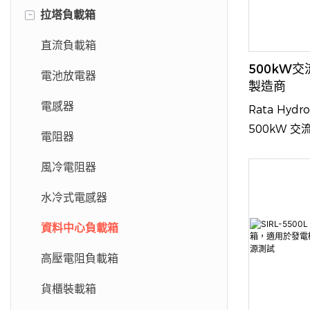
-
拉塔負載箱
直流負載箱
500kW
電池放電器
製造商
電感器
Rata Hydr
500kW 
電阻器
專為高功率
風冷電阻器
三相交流電
試。其核心
水冷式電感器
系統，可在
同時最大限
資料中心負載箱
的散熱和噪
高壓電阻負載箱
冷方案不適
理想選擇。
貨櫃裝載箱