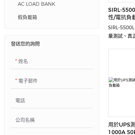
AC LOAD BANK
SIRL-550
性/電抗負
假負載箱
機、UPS
SIRL-5500
測試
量測試、真
發送您的詢問
智慧遠端控
到一個貨櫃
姓名
電子郵件
電話
公司名稱
用於UPS測
1000A 