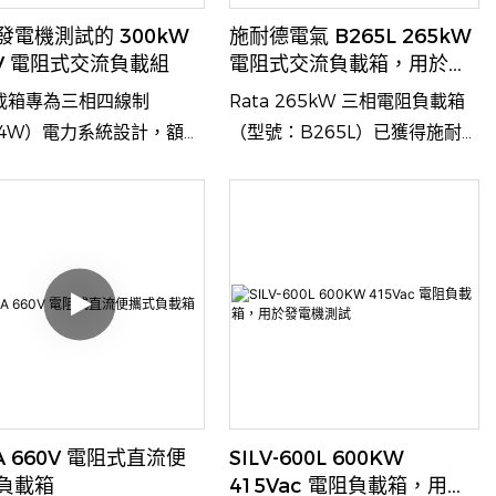
發電機測試的 300kW
施耐德電氣 B265L 265kW
0V 電阻式交流負載組
電阻式交流負載箱，用於
UPS 測試
載箱專為三相四線制
Rata 265kW 三相電阻負載箱
P4W）電力系統設計，額定
（型號：B265L）已獲得施耐德
電壓為400VAC，工作頻率
電機授權。本產品採用貨櫃式設
0Hz。作為高效能測試負
計，支援 400Vac 三相電源輸
它可為發電機組、UPS電源
入，最大功率為 265kW。它廣
他交流電源設備提供準確可
泛用於發電機組、UPS 系統、
負載測試解決方案。
變壓器和功率轉換器等高功率設
備的性能測試和驗證。
A 660V 電阻式直流便
SILV-600L 600KW
負載箱
415Vac 電阻負載箱，用於