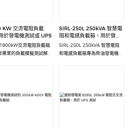
00 KW 交流電阻負載
SIRL-250L 250kVA 智慧電
用於發電機測試或 UPS
阻和電感負載箱，用於發電
機測試
L-1800kW交流電阻負載箱
SIRL-250L 250kVA 智慧電阻
款專業的負載模擬測試解決
和電感負載箱專為柴油發電機、
，整合了1800kW超高功
UPS 系統、配電設備和關鍵電
精確的5kW步進控制、工
力基礎設施的全面測試和調試而
散熱、智慧管理和綜合保護
設計。
。它廣泛應用於大型工業電
備的性能測試和驗證，包括
發電機、UPS系統、資料中
儲能係統等。