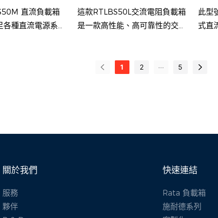
S50M 直流負載箱
這款RTLBS50L交流電阻負載箱
此型號
足各種直流電源系統
是一款高性能、高可靠性的交流
式直
組、直流發電機、整
測試設備。它是專門為滿足各種
直流
UPS 系統等）的放
交流電源系統（包括發電機組、
度測
...
量驗證和維護要求而
UPS、逆變器、變壓器和其他設
係統
1
2
5
備）的性能測試、容量驗證和維
統、
護需求而開發的。
應用
關於我們
快速連結
服務
Rata 負載箱
夥伴
施耐德系列