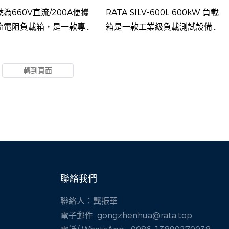
發電機測試
為660V直流/200A便攜
RATA SILV-600L 600kW 負載
流電阻負載箱，是一款專為
箱是一款工業級負載測試設備，
電源系統測試而設計的高精
具有高功率輸出、精確控制和強
試設備。它適用於電池儲能
大的環境適應性，適用於驗證發
（BESS）、直流電源系
電機和資料中心的電力系統。
光伏系統和直流充電設備等
。
聯絡我們
聯絡人：龔振華
電子郵件:
gongzhenhua@rata.top