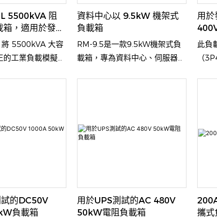
0L 5500kVA 阻
資料中心以 9.5kW 機架式
用於
載箱，適用於發電
負載箱
40
、電網和再生能源
L 將 5500kVA 大容
RM-9.5是一款9.5kW機架式負
此負
正的工業負載模擬、
載箱，專為資料中心、伺服器機
（3
制和工業級保護整合
櫃、電源系統和邊緣運算場景而
測試
式解決方案中。
設計。它採用標準的8U機架式
為5
結構，並配備IEC 60320接口，
載，
適用於UPS、配電單元、伺服器
和其
電源電路和AI資料中心機櫃的負
靠的
載模擬和測試。
試的DC50V
用於UPS測試的AC 480V
200
50kW負載箱
50kW電阻負載箱
攜式