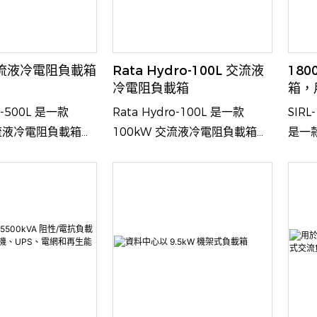
交流液冷電阻負載箱
Rata Hydro-100L 交流液
18
冷電阻負載箱
箱，
o-500L 是一款
Rata Hydro-100L 是一款
SIR
交流液冷電阻負載箱，
100kW 交流液冷電阻負載箱，
是一
密度環境設計，可為
專為高功率密度環境設計，可為
方案
源提供可控負載測
三相交流電源提供可控負載測
率、
優勢在於創新的液冷
試。其核心優勢在於創新的液冷
業級
滿功率下穩定運行，
系統，可在滿功率下穩定運行，
功能
度地降低測試環境中
同時最大限度地降低測試環境中
力設
音，使其成為傳統風
的散熱和噪音，使其成為傳統風
大型
用的室內測試場所的
冷方案不適用的室內測試場所的
心和
理想選擇。