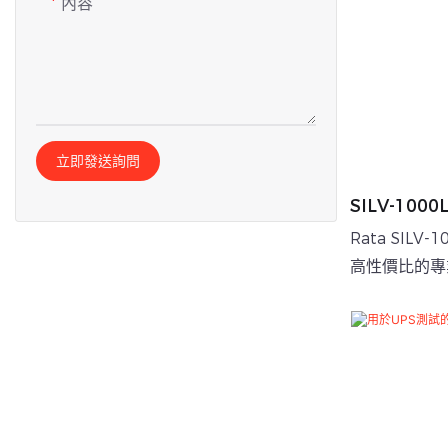
內容
AC LOAD BANK
假負載箱
立即發送詢問
SILV-10
於發電機或
Rata SIL
高性價比的專
超大功率、1
和多層安全保
設計。它廣泛
驗證，包括大
等。