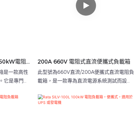
 50kW電阻
200A 660V 電阻式直流便攜式負載箱
載箱是一款高性
此型號為660V直流/200A便攜式直流電阻負
。它是專門為
載箱，是一款專為直流電源系統測試而設計
發電機組、
的高精度測試設備。它適用於電池儲能係統
他設備）的性能
（BESS）、直流電源系統、光伏系統和直
開發的。
流充電設備等應用。