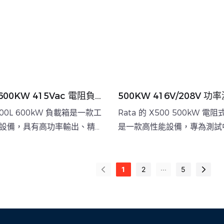
L 600KW 415Vac 電阻負載
500KW 416V/208V 
電機測試
電阻負載箱
-600L 600kW 負載箱是一款工
Rata 的 X500 500kW 
設備，具有高功率輸出、精確
是一款高性能設備，專為測試
環境適應性，適用於驗證發電
統而設計。此負載箱額定電壓為 4
的電力系統。
208Vac，支援 50/60Hz
...
形連接），並提供 1kW 的
1
2
5
析度。