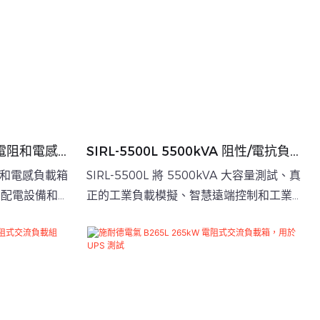
智慧電阻和電感負
SIRL-5500L 5500kVA 阻性/電抗負載
箱，適用於發電機、UPS、電網和再生
慧電阻和電感負載箱
SIRL-5500L 將 5500kVA 大容量測試、真
能源測試
、配電設備和關
正的工業負載模擬、智慧遠端控制和工業級
調試而設計。
保護整合到一個貨櫃式解決方案中。