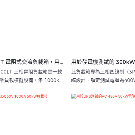
00LT 電阻式交流負載箱，用
用於發電機測試的 300kW 
電源測試
式交流負載組
V-1000LT 三相電阻負載箱是一款
此負載箱專為三相四線制（3P
業負載模擬設備，集 1000kW
統設計，額定測試電壓為400
0kW 粗粒度控制、工業級散熱
率為50Hz。作為高效能測試
護於一體，並採用垂直緊湊型
發電機組、UPS電源和其他
應用於工業電源的性能測試和
供準確可靠的負載測試解決方
型發電機、UPS 系統和變壓器