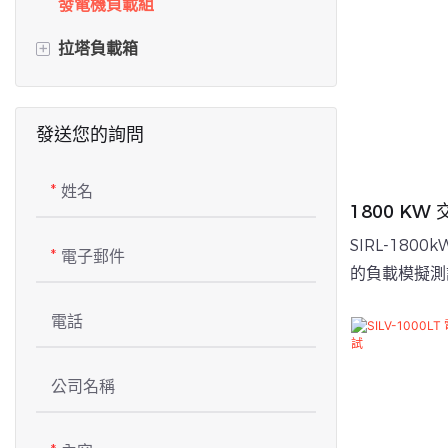
發電機負載組
+
拉塔負載箱
直流負載箱
發送您的詢問
電池放電器
電感器
姓名
1800 K
電阻器
機測試或 U
SIRL-18
電子郵件
風冷電阻器
的負載模擬測
超高功率、精
水冷式電感器
電話
熱、智慧管理
資料中心負載箱
於大型工業電
括大型發電機
公司名稱
高壓電阻負載箱
係統等。
貨櫃裝載箱