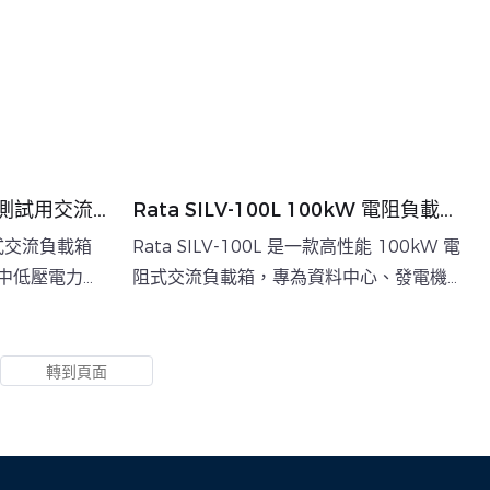
功率測試用交流
Rata SILV-100L 100kW 電阻負載
箱，便攜式，適用於 UPS 或發電機
電阻式交流負載箱
Rata SILV-100L 是一款高性能 100kW 電
中低壓電力系
阻式交流負載箱，專為資料中心、發電機
16Vac /
組、UPS 系統和其他電力設備的效能測試和
 的三相四線制（星
維護而設計。其額定電壓為 400Vac，支援
精細負載步進解
50/60Hz 的三相四線連接。