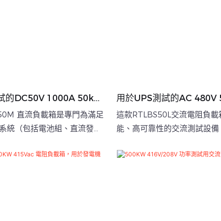
的DC50V 1000A 50kW
用於UPS測試的AC 480V
負載箱
S50M 直流負載箱是專門為滿足
這款RTLBS50L交流電阻負
系統（包括電池組、直流發電
能、高可靠性的交流測試設備
直流 UPS 系統等）的放電測
滿足各種交流電源系統（包括
和維護要求而開發的。
UPS、逆變器、變壓器和其
測試、容量驗證和維護需求而