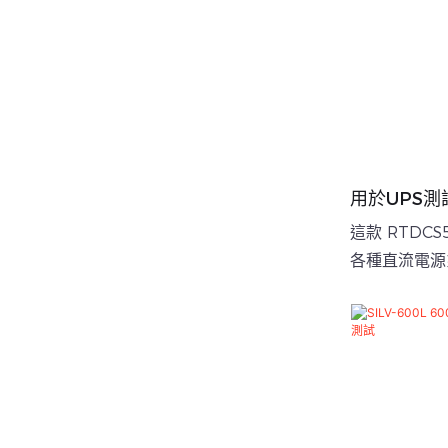
用於UPS測試
負載箱
這款 RTDC
各種直流電源
機、整流器、
試、容量驗證