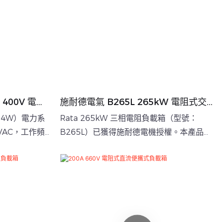
400V 電阻
施耐德電氣 B265L 265kW 電阻式交
流負載箱，用於 UPS 測試
4W）電力系
Rata 265kW 三相電阻負載箱（型號：
VAC，工作頻
B265L）已獲得施耐德電機授權。本產品採
負載，它可為
用貨櫃式設計，支援 400Vac 三相電源輸
交流電源設備提
入，最大功率為 265kW。它廣泛用於發電
案。
機組、UPS 系統、變壓器和功率轉換器等高
功率設備的性能測試和驗證。