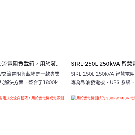
W 交流電阻負載箱，用於發電
SIRL-250L 250kVA 
PS
載箱，用於發電機測試
00kW交流電阻負載箱是一款專業
SIRL-250L 250kVA 智
試解決方案，整合了1800kW
專為柴油發電機、UPS 系統
確的5kW步進控制、工業級散
鍵電力基礎設施的全面測試和
和綜合保護功能。它廣泛應用
力設備的性能測試和驗證，包
、UPS系統、資料中心和儲能