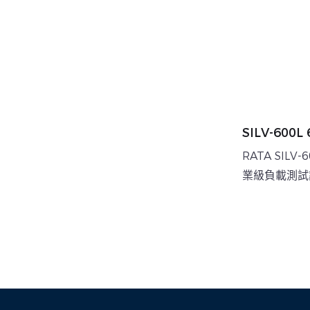
SILV-600
箱，用於發
RATA SILV
業級負載測試
控制和強大的
機和資料中心