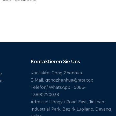
eingesetzt.
Gleichstromsystemen
Steuerung und starker
ckelt wurde. Es eignet
Umweltverträglichkeit, das
 für Anwendungen wie
sich zur Überprüfung von
eriespeichersysteme
Stromversorgungssystemen
),
von Generatoren und
chstromversorgungssyst
Rechenzentren eignet.
 Photovoltaikanlagen
Gleichstromladegeräte.
Kontaktieren Sie Uns
Kontakte: Gong Zhenhua
e
E-Mail:
gongzhenhua@rata.top
ie
Telefon/
WhatsApp
: 0086-
13890270038
Adresse: Hongyu Road East, Jinshan
Industrial Park, Bezirk Luojiang, Deyang.