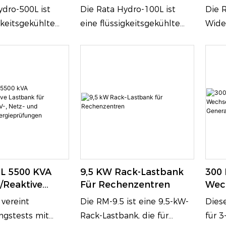
echselstrom-
Widerstandslastbank
Für 
ydro-500L ist
Die Rata Hydro-100L ist
Die 
ndslastbänken
Ode
gkeitsgekühlte
eine flüssigkeitsgekühlte
Wide
chselstrom-
100-kW-Wechselstrom-
eine 
ie für
Lastbank, die für
für L
n mit hoher
Umgebungen mit hoher
eine
ichte entwickelt
Leistungsdichte entwickelt
Leis
kontrollierte
wurde und kontrollierte
präzi
ür dreiphasige
Lasttests für dreiphasige
Schri
omnetzteile
Wechselstromnetzteile
indus
 Ihr Hauptvorteil
ermöglicht. Ihr Hauptvorteil
Wärm
rem innovativen
liegt in ihrem innovativen
inte
skühlsystem, das
Flüssigkeitskühlsystem, das
und 
0L 5500 KVA
9,5 KW Rack-Lastbank
300
len Betrieb bei
einen stabilen Betrieb bei
Schut
reaktive
Für Rechenzentren
Wec
nleistung
voller Nennleistung
häufi
 Für
Für 
 vereint
Die RM-9.5 ist eine 9,5-kW-
Diese
tet und
gewährleistet und
und d
-, USV-, Netz-
ngstests mit
Rack-Lastbank, die für
für 3
ig Wärmeabgabe
gleichzeitig Wärmeabgabe
indus
uerbare