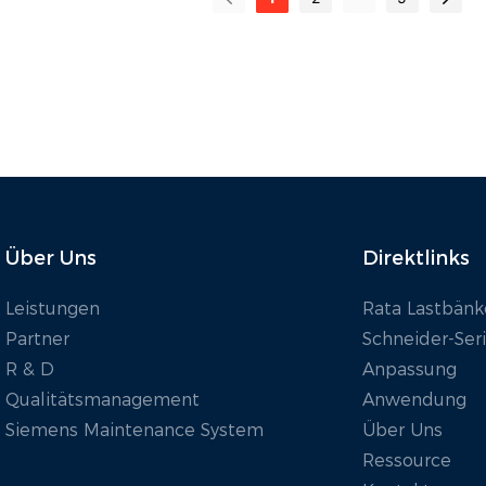
überprüfung und
Wechselstromanwendunge
von 
rschiedener DC-
n. Sie wurde speziell für die
entwi
orgungssysteme
Leistungsprüfung,
sich
, darunter
Kapazitätsüberprüfung und
Batt
cks, DC-
Wartung verschiedener
(BESS
, Gleichrichter,
Wechselstromsysteme
Glei
steme und mehr.
entwickelt, darunter
eme,
Stromaggregate, USV-
und 
Über Uns
Direktlinks
Anlagen, Wechselrichter,
Transformatoren und
Leistungen
Rata Lastbänk
andere Geräte.
Partner
Schneider-Ser
R & D
Anpassung
Qualitätsmanagement
Anwendung
Siemens Maintenance System
Über Uns
Ressource