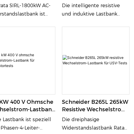
Generatortests
Und Induktive Lastbank
Rata SIRL-1800kW AC-
Die intelligente resistive
r USV-Anlagen
Für Generatortests
rstandslastbank ist
und induktive Lastbank
professionelle Lösung
SIRL-250L 250kVA ist für
astsimulationstests mit
umfassende Tests und die
r extrem hohen
Inbetriebnahme von
tung von 1800 kW,
Dieselgeneratoren, USV-
ser 5-kW-
Systemen,
ttsteuerung,
Stromverteilungsanlagen
trieller
und kritischer
eableitung,
Strominfrastruktur
lligentem Management
konzipiert.
umfassenden
 KW 400 V Ohmsche
Schneider B265L 265kW
zfunktionen. Sie wird
hselstrom-Lastbank
Resistive Wechselstrom-
g für Leistungstests
Generatortests
Lastbank Für USV-Tests
 Lastbank ist speziell
Die dreiphasige
ie Verifizierung von
-Phasen-4-Leiter-
Widerstandslastbank Rata
triellen Großanlagen