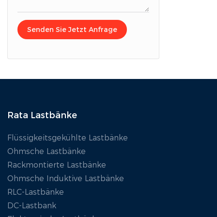
Kapazitäts
Wartung ve
Senden Sie Jetzt Anfrage
Stromvers
zu erfüllen
Batteriepa
Generatoren
DC-USV-Sy
Rata Lastbänke
Flüssigkeitsgekühlte Lastbänke
Ohmsche Lastbänke
Rackmontierte Lastbänke
Ohmsche Induktive Lastbänke
RLC-Lastbänke
DC-Lastbank