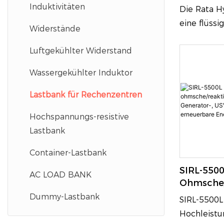
500-KW-W
Induktivitäten
Die Rata H
Widersta
eine flüssi
Widerstände
500-kW-We
Luftgekühlter Widerstand
Lastbank, d
Umgebunge
Wassergekühlter Induktor
Leistungsd
wurde und 
Lastbank für Rechenzentren
Lasttests f
Hochspannungs-resistive
Wechselstr
Lastbank
ermöglicht.
liegt in ih
Container-Lastbank
Flüssigkeit
SIRL-550
AC LOAD BANK
einen stabi
Ohmsche/
voller Nen
Lastbank
Dummy-Lastbank
SIRL-5500L
gewährleis
Generator
Hochleistu
gleichzeit
Und Erne