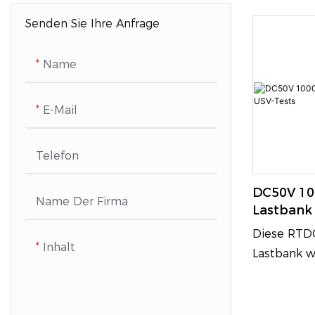
5500 kVA, r
Energiep
und Geräu
Senden Sie Ihre Anfrage
industriell
in der Te
intelligen
minimiert.
und Schutz
Name
sie sich ide
Industriequ
Testeinric
einzigen C
E-Mail
Innenräume
herkömmlic
Lösungen u
Telefon
DC50V 1
Name Der Firma
Lastbank 
Diese RTD
Inhalt
Lastbank w
entwickelt
Anforderu
Entladetest