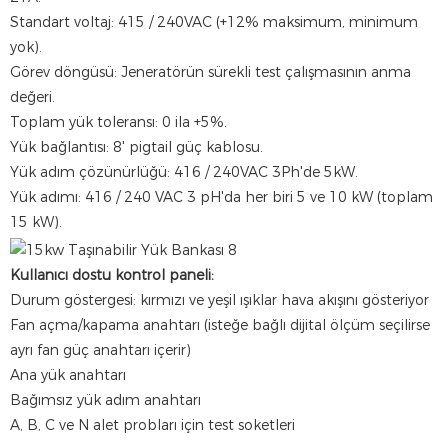
Standart voltaj: 415 / 240VAC (+12% maksimum, minimum
yok).
Görev döngüsü: Jeneratörün sürekli test çalışmasının anma
değeri.
Toplam yük toleransı: 0 ila +5%.
Yük bağlantısı: 8' pigtail güç kablosu.
Yük adım çözünürlüğü: 416 / 240VAC 3Ph'de 5kW.
Yük adımı: 416 / 240 VAC 3 pH'da her biri 5 ve 10 kW (toplam
15 kW).
Kullanıcı dostu kontrol paneli:
Durum göstergesi: kırmızı ve yeşil ışıklar hava akışını gösteriyor
Fan açma/kapama anahtarı (isteğe bağlı dijital ölçüm seçilirse
ayrı fan güç anahtarı içerir)
Ana yük anahtarı
Bağımsız yük adım anahtarı
A, B, C ve N alet probları için test soketleri