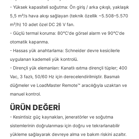
- Yüksek kapasiteli soğutma: Ön giriş / arka çıkışlı, yaklaşık
5,5 m³/s hava akışı sağlayan (teknik özellik ~5.508–5.570
m³/h) 10 adet özel DC 26 V fan.
- Güçlü termal koruma: 80°C'de görsel alarm ve 90°C'de
otomatik kapanma.
- Hassas yük anahtarlama: Schneider devre kesicilerle
uygulanan kademeli yük kontrolü.
- Dirençli yük elemanları: Kanatlı ısıtma dirençli tüpler; 400
Vac, 3 fazlı, 50/60 Hz için derecelendirilmiştir. Basmalı
düğmeler ve LoadMaster Remote™ aracılığıyla uzaktan ve
manuel kontrol.
ÜRÜN DEĞERI
- Kesintisiz güç kaynakları, jeneratörler ve soğutma
sistemlerinin doğrulanması için doğru ve tekrarlanabilir
yükleme sağlayarak devreye alma ve bakım riskini azaltır.