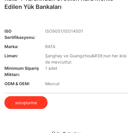
Edilen Yük Bankaları
ISO
ISO9001/ISO14001
Sertifikasyonu:
Marka:
RATA
Liman:
Şanghay ve Guangzhou&#39;nun her ikisi
de mevcuttur.
Minimum Sipariş
1 adet
Miktarı:
ODM & OEM:
Mevcut
soruşturma