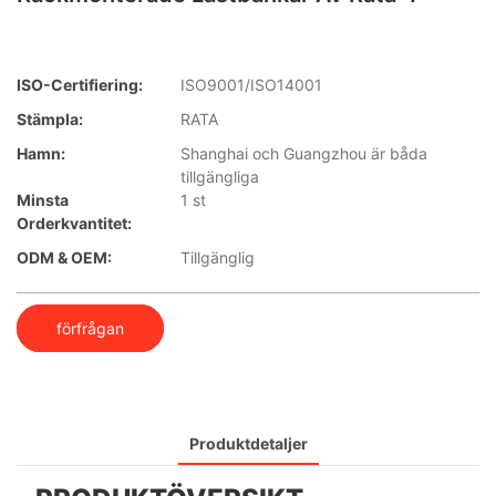
ISO-Certifiering:
ISO9001/ISO14001
Stämpla:
RATA
Hamn:
Shanghai och Guangzhou är båda
tillgängliga
Minsta
1 st
Orderkvantitet:
ODM & OEM:
Tillgänglig
förfrågan
Produktdetaljer