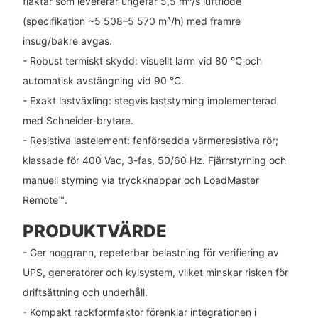
fläktar som levererar ungefär 5,5 m³/s luftflöde
(specifikation ~5 508–5 570 m³/h) med främre
insug/bakre avgas.
- Robust termiskt skydd: visuellt larm vid 80 °C och
automatisk avstängning vid 90 °C.
- Exakt lastväxling: stegvis laststyrning implementerad
med Schneider-brytare.
- Resistiva lastelement: fenförsedda värmeresistiva rör;
klassade för 400 Vac, 3-fas, 50/60 Hz. Fjärrstyrning och
manuell styrning via tryckknappar och LoadMaster
Remote™.
PRODUKTVÄRDE
- Ger noggrann, repeterbar belastning för verifiering av
UPS, generatorer och kylsystem, vilket minskar risken för
driftsättning och underhåll.
- Kompakt rackformfaktor förenklar integrationen i