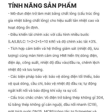
TÍNH NĂNG SẢN PHẨM
- Mô-đun điện trở làm mát bằng chất lỏng (cấu trúc ống
gia nhiệt bằng chất lỏng) cho hiệu suất tản nhiệt cao và
hoạt động ổn định.
- Điều khiển tải chính xác với cấu hình nhiều bước
(LA/LB/LC: 1+2+2+5+10 kW) và độ chính xác tải ±3%.
- Tích hợp cảm biến và hệ thống giám sát (nhiệt độ, lưu
lượng) cùng màn hình cảm ứng HMI hiển thị dòng điện,
điện áp, công suất, nhiệt độ đầu vào/đầu ra, chênh lệch
nhiệt độ và lưu lượng.
- Các biện pháp bảo vệ: bảo vệ dòng điện tối thiểu, bảo
vệ quá dòng, cầu chì, bảo vệ nhiệt độ đầu ra; tự động
ngắt kết nối và báo động khi xảy ra sự cố.
- Cấu trúc chắc chắn: Vỏ điện trở bằng thép không gỉ 304,
tủ bằng thép không gỉ cán nguội, đầu nối nhanh (C19),
mặt bích nước DN25, MCBS/công tắc tơ Schneider và