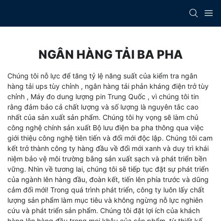
NGÂN HÀNG TẢI BA PHA
Chúng tôi nỗ lực để tăng tỷ lệ năng suất của
kiểm tra ngân
hàng tải ups tùy chỉnh
,
ngân hàng tải phản kháng điện trở tùy
chỉnh
,
Máy đo dung lượng pin Trung Quốc
, vì chúng tôi tin
rằng đảm bảo cả chất lượng và số lượng là nguyên tắc cao
nhất của sản xuất sản phẩm. Chúng tôi hy vọng sẽ làm chủ
công nghệ chính sản xuất Bộ lưu điện ba pha thông qua việc
giới thiệu công nghệ tiên tiến và đổi mới độc lập. Chúng tôi cam
kết trở thành công ty hàng đầu về đổi mới xanh và duy trì khái
niệm bảo vệ môi trường bằng sản xuất sạch và phát triển bền
vững. Nhìn về tương lai, chúng tôi sẽ tiếp tục đặt sự phát triển
của ngành lên hàng đầu, đoàn kết, tiến lên phía trước và dũng
cảm đổi mới! Trong quá trình phát triển, công ty luôn lấy chất
lượng sản phẩm làm mục tiêu và không ngừng nỗ lực nghiên
cứu và phát triển sản phẩm. Chúng tôi đặt lợi ích của khách
hàng lên hàng đầu trong mọi khâu của sản phẩm, từ thiết kế