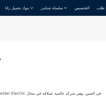
طلب
التخصيص
سلسلة شنايدر
بنوك تحميل راتا
م