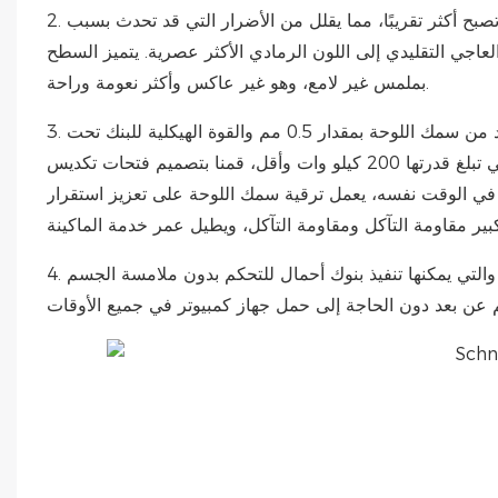
2. تصميم خارجي جديد تمامًا، تعمل خطوط البنك على تقليل الزوايا الحادة وتصبح أكثر تقريبًا، مما يقلل من الأضرار التي قد تحدث بسبب
لعاجي التقليدي إلى اللون الرمادي الأكثر عصرية. يتميز السطح
بملمس غير لامع، وهو غير عاكس وأكثر نعومة وراحة.
3. بالمقارنة مع بنك التحميل التقليدي، فإن بنك التحميل من السلسلة الجديدة زاد من سمك اللوحة بمقدار 0.5 مم والقوة الهيكلية للبنك تحت
فرضية نفس الوظيفة مثل حجم الطاقة. بالنسبة لبنوك الأحمال الجديدة التي تبلغ قدرتها 200 كيلو وات وأقل، قمنا بتصميم فتحات تكديس
 في الوقت نفسه، يعمل ترقية سمك اللوحة على تعزيز استقرار
4. لقد أضفنا أيضًا وحدة تحكم محمولة إلى هذه السلسلة من بنوك الأحمال، والتي يمكنها تنفيذ بنوك أحمال للتحكم بدون ملامسة الجسم