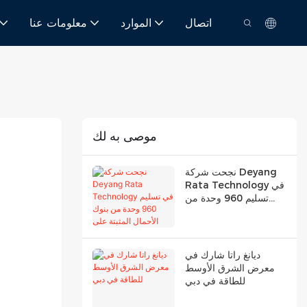
اتصال
الموارد
معلومات عنا
موصى به لك
نجحت شركة Deyang
Rata Technology في
تسليم 960 وحدة من
بنوك الأحمال المثبتة على
الرفوف بقدرة 18 كيلو
وات.
ديانغ راتا شارك في
معرض الشرق الأوسط
للطاقة في دبي