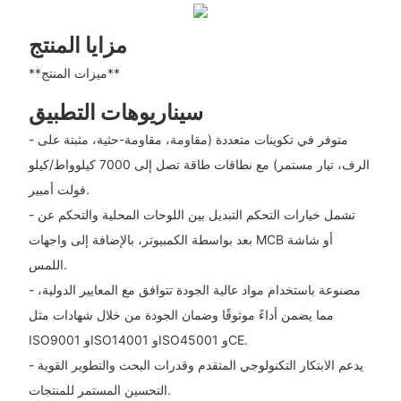
مزايا المنتج
**ميزات المنتج**
سيناريوهات التطبيق
- متوفر في تكوينات متعددة (مقاومة، مقاومة-حثية، مثبتة على
الرف، تيار مستمر) مع نطاقات طاقة تصل إلى 7000 كيلوواط/كيلو
فولت أمبير.
- تشمل خيارات التحكم التبديل بين اللوحات المحلية والتحكم عن
بعد بواسطة الكمبيوتر، بالإضافة إلى واجهات MCB أو شاشة
اللمس.
- مصنوعة باستخدام مواد عالية الجودة تتوافق مع المعايير الدولية،
مما يضمن أداءً موثوقًا وضمان الجودة من خلال شهادات مثل
ISO9001 وISO14001 وISO45001 وCE.
- يدعم الابتكار التكنولوجي المتقدم وقدرات البحث والتطوير القوية
التحسين المستمر للمنتجات.