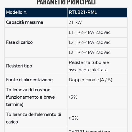
PARAMETRI PRINCIPALI
Modello n.
RTLB21-RML
Capacità massima
21 kW
L1: 1+2+4kW 230Vac
Fase di carico
L2: 1+2+4kW 230Vac
L3: 1+2+4kW 230Vac
Resistenza tubolare
Resistori tipo
riscaldante alettata
Fonte di alimentazione
Doppio canale (A / B)
Tolleranza di tensione
(funzionamento a breve
+5%
termine)
Tolleranza dell'elemento di
± 3%
carico