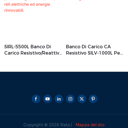
SIRL-5500L Banco Di
Banco Di Carico CA
Carico Resistivo/reattivo
Resistivo SILV-1000L Per
Da 5500 KVA Per Test Di
Esterni, Per Test Di
Generatori, UPS, Reti
Generatori.
Elettriche Ed Energie
Rinnovabili.
Copyright © 2026 Rata |
Mappa del sito