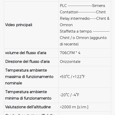
PLC -------------------Simens
Contattori--------------Chint
Relay intermedio-----Chint &
Video principali
Omron
Staffetta a tempo -------------
Chint / o Omron (aggiunto
di recente)
volume del flusso d'aria
706CFM * 4
Direzione del flusso d'aria
Orizzontale
Temperatura ambiente
massima di funzionamento
+50°C / +122°F
nominale
Temperatura ambiente
-20°C / -4°F
minima di funzionamento
Valutazione dell'altitudine
<2000 m [s.l.m.]