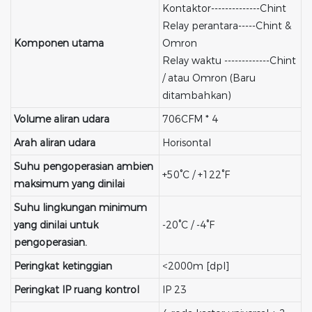
Kontaktor--------------Chint
Relay perantara-----Chint &
Komponen utama
Omron
Relay waktu -------------Chint
/ atau Omron (Baru
ditambahkan)
Volume aliran udara
706CFM * 4
Arah aliran udara
Horisontal
Suhu pengoperasian ambien
+50°C / +122°F
maksimum yang dinilai
Suhu lingkungan minimum
yang dinilai untuk
-20°C / -4°F
pengoperasian.
Peringkat ketinggian
<2000m [dpl]
Peringkat IP ruang kontrol
IP 23