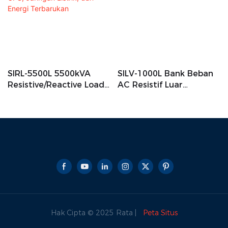
SIRL-5500L 5500kVA
SILV-1000L Bank Beban
Resistive/Reactive Load
AC Resistif Luar
Bank Untuk Pengujian
Ruangan Untuk
Generator, UPS,
Pengujian Generator
Jaringan Listrik, Dan
Energi Terbarukan
Hak Cipta © 2025 Rata |
Peta Situs