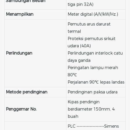
Sambungan Beban
tiga pin 32A)
Menampilkan
Meter digital (A/V/kW/Hz.)
Pemutus arus darurat
termal
Proteksi pemutus sirkuit
udara (40A)
Perlindungan
Perlindungan interlock catu
daya ganda
Peringatan lampu merah
80℃
Perjalanan 90℃ lepas landas
Metode pendinginan
Pendinginan paksa udara
Kipas pendingin
Penggemar No.
berdiameter 150mm, 4
buah
PLC -------------------Simens