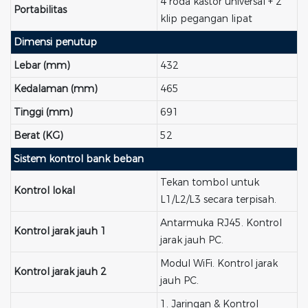
4 roda kastor universal + 2
Portabilitas
klip pegangan lipat
Dimensi penutup
Lebar (mm)
432
Kedalaman (mm)
465
Tinggi (mm)
691
Berat (KG)
52
Sistem kontrol bank beban
Tekan tombol untuk
Kontrol lokal
L1/L2/L3 secara terpisah.
Antarmuka RJ45. Kontrol
Kontrol jarak jauh 1
jarak jauh PC.
Modul WiFi. Kontrol jarak
Kontrol jarak jauh 2
jauh PC.
1. Jaringan & Kontrol