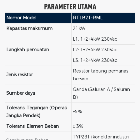
PARAMETER UTAMA
Nomor Model
RTLB21-RML
Kapasitas maksimum
21kW
L1: 1+2+4kW 230Vac
Langkah pemuatan
L2: 1+2+4kW 230Vac
L3: 1+2+4kW 230Vac
Resistor tabung pemanas
Jenis resistor
bersirip
Ganda (Saluran A / Saluran
Sumber daya
B)
Toleransi Tegangan (Operasi
+5%
Jangka Pendek)
Toleransi Elemen Beban
± 3%
TYP281 (konektor industri