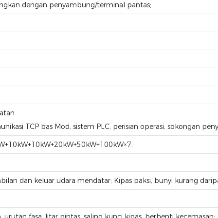
ungkan dengan penyambung/terminal pantas;
patan
munikasi TCP bas Mod, sistem PLC, perisian operasi, sokongan p
kW+10kW+10kW+20kW+50kW+100kW×7;
ilan dan keluar udara mendatar; Kipas paksi, bunyi kurang dari
 urutan fasa, litar pintas, saling kunci kipas, berhenti kecemasan;