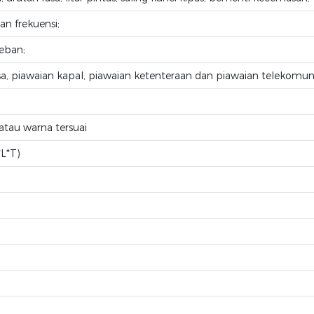
an frekuensi;
eban;
 piawaian kapal, piawaian ketenteraan dan piawaian telekomuni
atau warna tersuai
L*T)