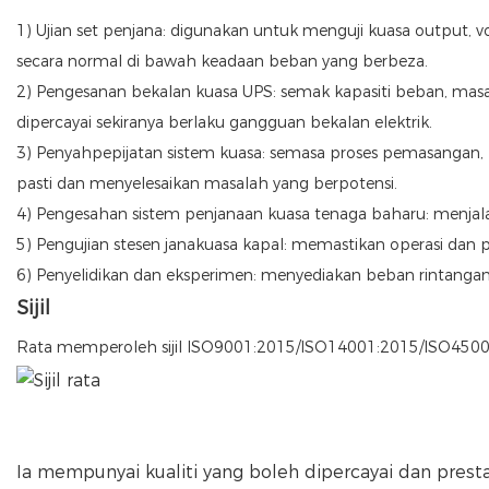
1) Ujian set penjana: digunakan untuk menguji kuasa output, vo
secara normal di bawah keadaan beban yang berbeza.
2) Pengesanan bekalan kuasa UPS: semak kapasiti beban, masa
dipercayai sekiranya berlaku gangguan bekalan elektrik.
3) Penyahpepijatan sistem kuasa: semasa proses pemasangan
pasti dan menyelesaikan masalah yang berpotensi.
4) Pengesahan sistem penjanaan kuasa tenaga baharu: menjala
5) Pengujian stesen janakuasa kapal: memastikan operasi dan 
6) Penyelidikan dan eksperimen: menyediakan beban rintangan 
Sijil
Rata memperoleh sijil ISO9001:2015/ISO14001:2015/ISO4500
Ia mempunyai kualiti yang boleh dipercayai dan prestas