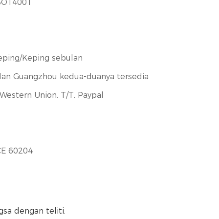
SO14001
eping/Keping sebulan
dan Guangzhou kedua-duanya tersedia
, Western Union, T/T, Paypal
CE 60204
a dengan teliti.