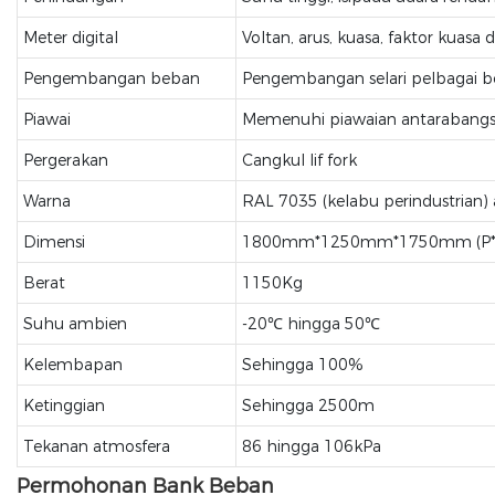
Meter digital
Voltan, arus, kuasa, faktor kuasa d
Pengembangan beban
Pengembangan selari pelbagai b
Piawai
Memenuhi piawaian antarabangsa,
Pergerakan
Cangkul lif fork
Warna
RAL 7035 (kelabu perindustrian) 
Dimensi
1800mm*1250mm*1750mm (P*
Berat
1150Kg
Suhu ambien
-20℃ hingga 50℃
Kelembapan
Sehingga 100%
Ketinggian
Sehingga 2500m
Tekanan atmosfera
86 hingga 106kPa
Permohonan Bank Beban