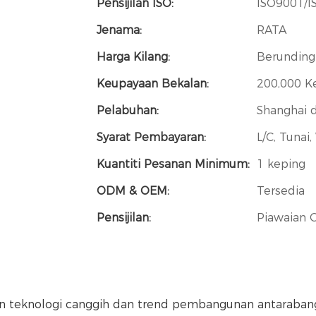
Pensijilan ISO:
ISO9001/I
Jenama:
RATA
Harga Kilang:
Berunding
Keupayaan Bekalan:
200,000 K
Pelabuhan:
Shanghai 
Syarat Pembayaran:
L/C, Tunai
Kuantiti Pesanan Minimum:
1 keping
ODM & OEM:
Tersedia
Pensijilan:
Piawaian 
 teknologi canggih dan trend pembangunan antarabangs