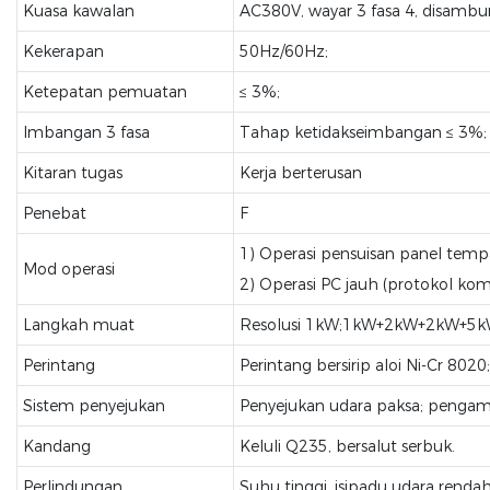
Kuasa kawalan
AC380V, wayar 3 fasa 4, disamb
Kekerapan
50Hz/60Hz;
Ketepatan pemuatan
≤ 3%;
Imbangan 3 fasa
Tahap ketidakseimbangan ≤ 3%;
Kitaran tugas
Kerja berterusan
Penebat
F
1) Operasi pensuisan panel tem
Mod operasi
2) Operasi PC jauh (protokol ko
Langkah muat
Resolusi 1kW;1kW+2kW+2kW+5
Perintang
Perintang bersirip aloi Ni-Cr 8020;
Sistem penyejukan
Penyejukan udara paksa; pengamb
Kandang
Keluli Q235, bersalut serbuk.
Perlindungan
Suhu tinggi, isipadu udara rendah,