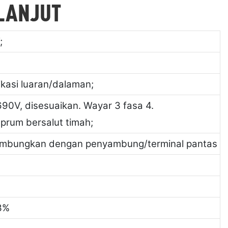
 LANJUT
;
ikasi luaran/dalaman;
90V, disesuaikan. Wayar 3 fasa 4.
rum bersalut timah;
sambungkan dengan penyambung/terminal pantas
3%