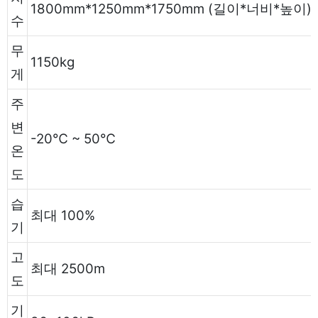
1800mm*1250mm*1750mm (길이*너비*높이)
수
무
1150kg
게
주
변
-20℃ ~ 50℃
온
도
습
최대 100%
기
고
최대 2500m
도
기