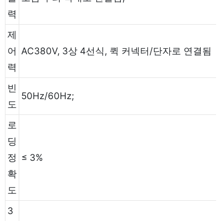
력
제
어
AC380V, 3상 4선식, 퀵 커넥터/단자로 연결됨
력
빈
50Hz/60Hz;
도
로
딩
정
≤ 3%
확
도
3