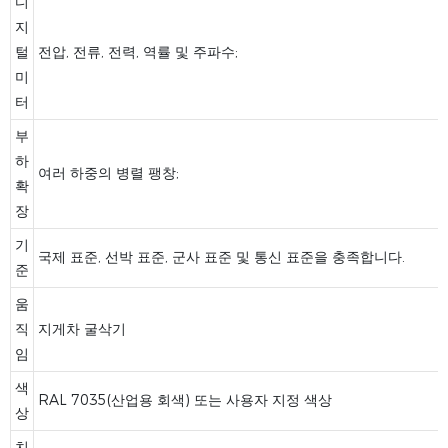
디
지
털
전압, 전류, 전력, 역률 및 주파수;
미
터
부
하
여러 하중의 병렬 팽창;
확
장
기
국제 표준, 선박 표준, 군사 표준 및 통신 표준을 충족합니다.
준
움
직
지게차 굴삭기
임
색
RAL 7035(산업용 회색) 또는 사용자 지정 색상
상
치