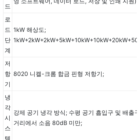
영 소프트웨어, 데이터 로드, 저장 및 인쇄 지원)
드
로
드
1kW 해상도;
단
1kW+2kW+2kW+5kW+10kW+10kW+20kW+50
계
저
항
8020 니켈-크롬 합금 핀형 저항기;
기
냉
각
강제 공기 냉각 방식; 수평 공기 흡입구 및 배출구;
시
거리에서 소음 80dB 미만;
스
템