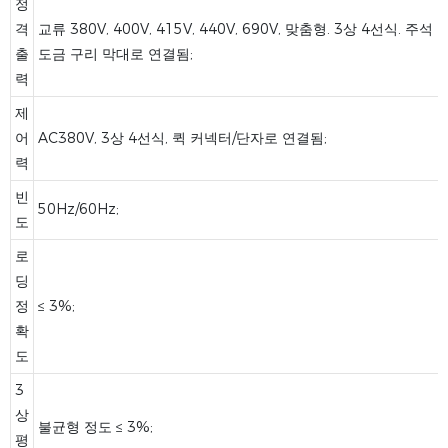
정
격
교류 380V, 400V, 415V, 440V, 690V, 맞춤형. 3상 4선식. 주석
출
도금 구리 막대로 연결됨;
력
제
어
AC380V, 3상 4선식, 퀵 커넥터/단자로 연결됨;
력
빈
50Hz/60Hz;
도
로
딩
정
≤ 3%;
확
도
3
상
불균형 정도 ≤ 3%;
평