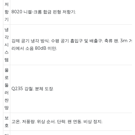
저
항
8020 니켈-크롬 합금 핀형 저항기;
기
냉
각
강제 공기 냉각 방식; 수평 공기 흡입구 및 배출구; 축류 팬, 3m 거
시
리에서 소음 80dB 미만;
스
템
울
로
둘
Q235 강철, 분체 도장.
러
싼
땅
보
고온, 저풍량, 위상 순서, 단락, 팬 연동, 비상 정지;
호