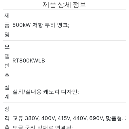
제품 상세 정보
제
품
800kW 저항 부하 뱅크;
명
모
델
RT800KWLB
번
호
설
실외/실내용 캐노피 디자인;
계
정
격
교류 380V, 400V, 415V, 440V, 690V, 맞춤형.
출
도금 구리 막대로 연결됨;