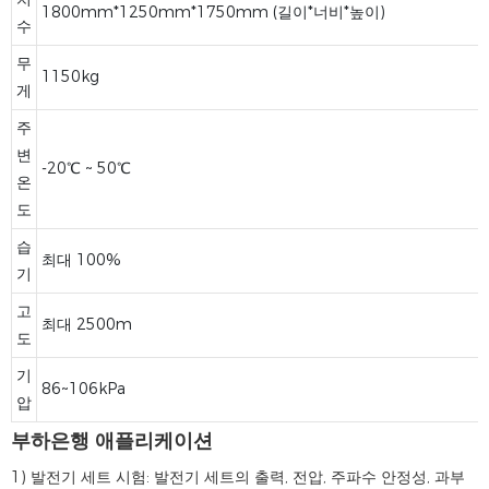
1800mm*1250mm*1750mm (길이*너비*높이)
수
무
1150kg
게
주
변
-20℃ ~ 50℃
온
도
습
최대 100%
기
고
최대 2500m
도
기
86~106kPa
압
부하은행 애플리케이션
1) 발전기 세트 시험: 발전기 세트의 출력, 전압, 주파수 안정성, 과부