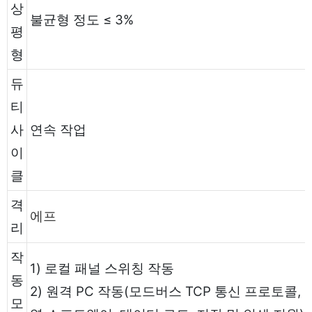
상
불균형 정도 ≤ 3%
평
형
듀
티
사
연속 작업
이
클
격
에프
리
작
1) 로컬 패널 스위칭 작동
동
2) 원격 PC 작동(모드버스 TCP 통신 프로토콜, P
모