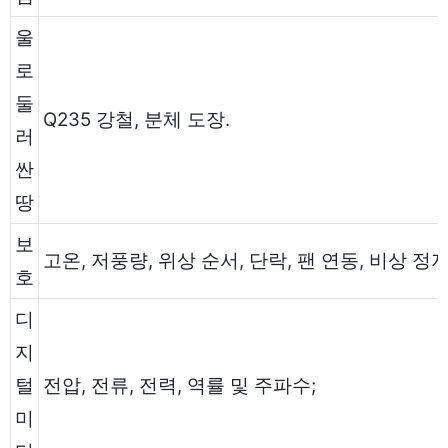
울
로
둘
Q235 강철, 분체 도장.
러
싼
땅
보
고온, 저풍량, 위상 순서, 단락, 팬 연동, 비상 정지
호
디
지
털
전압, 전류, 전력, 역률 및 주파수;
미