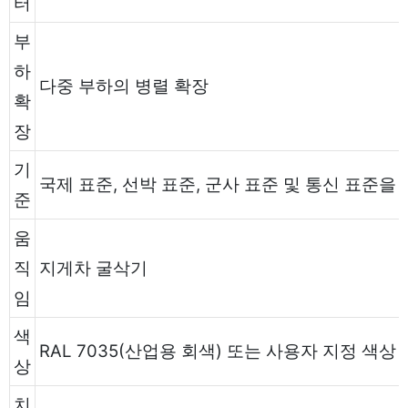
터
부
하
다중 부하의 병렬 확장
확
장
기
국제 표준, 선박 표준, 군사 표준 및 통신 표준을
준
움
직
지게차 굴삭기
임
색
RAL 7035(산업용 회색) 또는 사용자 지정 색상
상
치