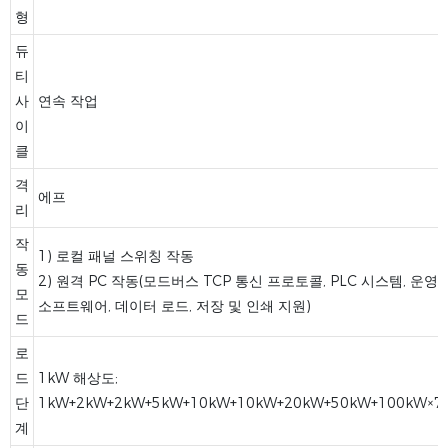
형
듀
티
사
연속 작업
이
클
격
에프
리
작
1) 로컬 패널 스위칭 작동
동
2) 원격 PC 작동(모드버스 TCP 통신 프로토콜, PLC 시스템, 운영
모
소프트웨어, 데이터 로드, 저장 및 인쇄 지원)
드
로
드
1kW 해상도;
단
1kW+2kW+2kW+5kW+10kW+10kW+20kW+50kW+100kW×7;
계