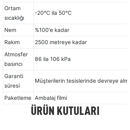
Ortam
-20℃ ila 50℃
sıcaklığı
Nem
%100'e kadar
Rakım
2500 metreye kadar
Atmosfer
86 ila 106 kPa
basıncı
Garanti
Müşterilerin tesislerinde devreye alma
süresi
Paketleme
Ambalaj filmi
ÜRÜN KUTULARI