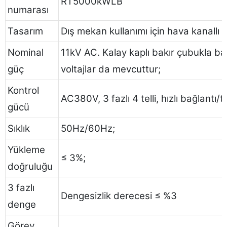
RT5000kWLB
numarası
Tasarım
Dış mekan kullanımı için hava kanallı 
Nominal
11kV AC. Kalay kaplı bakır çubukla bağ
güç
voltajlar da mevcuttur;
Kontrol
AC380V, 3 fazlı 4 telli, hızlı bağlantı/t
gücü
Sıklık
50Hz/60Hz;
Yükleme
≤ 3%;
doğruluğu
3 fazlı
Dengesizlik derecesi ≤ %3
denge
Görev