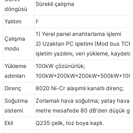
Sürekli çalışma
döngüsü
Yalıtım
F
1) Yerel panel anahtarlama işlemi
Çalışma
2) Uzaktan PC işletimi (Mod bus TCP i
modu
işletim yazılımı, veri yükleme, kayde
Yükleme
100kW çözünürlük;
adımları
100kW+200kW+200kW+500kW+100
Direnç
8020 Ni-Cr alaşımlı kanatlı direnç;
Soğutma
Zorlamalı hava soğutma; yatay hava gir
sistemi
metre mesafede 80 dB'den düşük gürü
Ekli
Q235 çelik, toz boya kaplı.