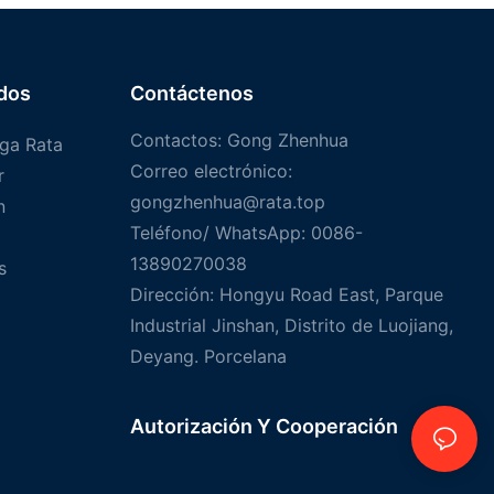
dos
Contáctenos
Contactos: Gong Zhenhua
ga Rata
Correo electrónico:
r
gongzhenhua@rata.top
n
Teléfono/
WhatsApp
: 0086-
13890270038
s
Dirección: Hongyu Road East, Parque
Industrial Jinshan, Distrito de Luojiang,
Deyang. Porcelana
Autorización Y
Cooperación