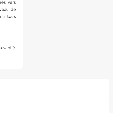
rés vers
iveau de
mis tous
uivant