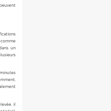
 peuvent
ications
sé comme
(dans un
lusieurs
 minutes
uemment,
ralement
evée, il