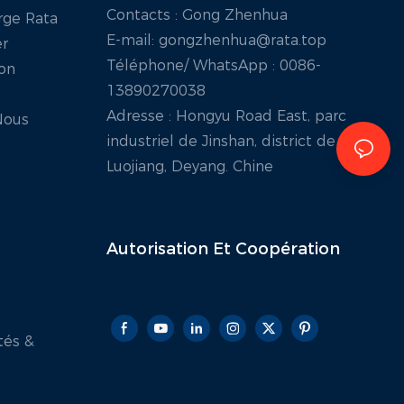
Contacts : Gong Zhenhua
rge Rata
E-mail:
gongzhenhua@rata.top
er
Téléphone/
WhatsApp
: 0086-
ion
13890270038
Adresse : Hongyu Road East, parc
Nous
industriel de Jinshan, district de
Luojiang, Deyang. Chine
Autorisation Et
Coopération
tés &