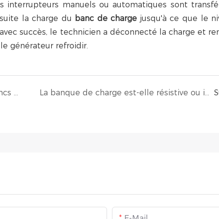
les interrupteurs manuels ou automatiques sont transfé
nsuite la charge du
banc de charge
jusqu'à ce que le n
é avec succès, le technicien a déconnecté la charge et re
le générateur refroidir.
Guide d'entretien de routine pour les bancs de charge
La banque de charge est-elle résistive ou inductive, refroidie par air ou par eau, CA ou CC ?
S
E-Mail