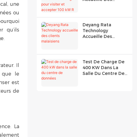
cal, une
Clients Étrangers
Pour Visiter Et
nnées ou
Accepter 100 KW R
pourquoi
Deyang Rata
r qu’ils
Technology
Accueille Des
e.
Clients Malaisiens
Test De Charge De
teur. Il
400 KW Dans La
Salle Du Centre De
e que le
Données
nser est
teurs de
ence. La
ralement