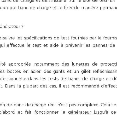
nc de charge et de l'installer sur le site de test. En 
on propre banc de charge et le fixer de manière perman
énérateur ?
 suivre les spécifications de test fournies par le fourni
 qui effectue le test et aide à prévenir les pannes de
ité appropriés, notamment des lunettes de protecti
des bottes en acier, des gants et un gilet réfléchissa
professionnelle dans les tests de bancs de charge et dé
ant. Dans la plupart des cas, il est recommandé d’effec
tion de banc de charge réel n'est pas complexe. Cela s
abord et fait fonctionner le générateur jusqu'à ce