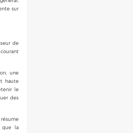
général,
ente sur
sseur de
 courant
on, une
nt haute
tenir le
tuer des
e résume
 que la