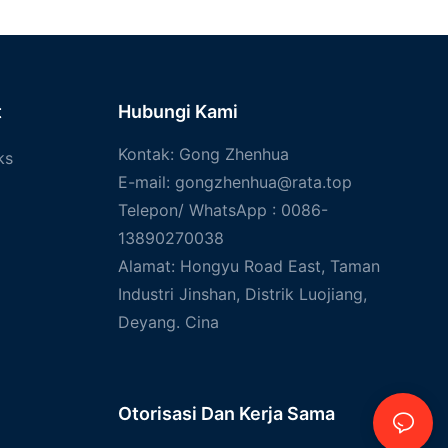
t
Hubungi Kami
Kontak: Gong Zhenhua
ks
E-mail:
gongzhenhua@rata.top
Telepon/
WhatsApp
: 0086-
13890270038
Alamat: Hongyu Road East, Taman
Industri Jinshan, Distrik Luojiang,
Deyang. Cina
Otorisasi Dan
Kerja Sama