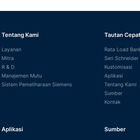
Tentang Kami
Tautan Cepa
Layanan
Rata Load Ban
Mitra
Seri Schneider
R & D
Kustomisasi
Manajemen Mutu
Aplikasi
Sistem Pemeliharaan Siemens
Tentang Kami
Sumber
Kontak
Aplikasi
Sumber