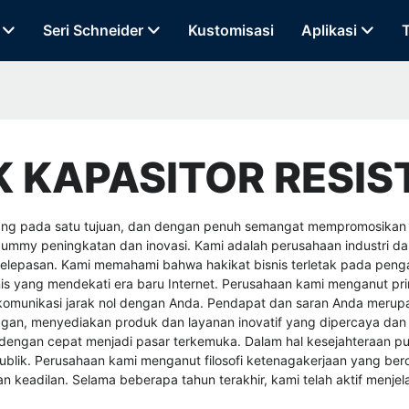
Seri Schneider
Kustomisasi
Aplikasi
 KAPASITOR RESIS
pegang pada satu tujuan, dan dengan penuh semangat mempromosika
n dummy
peningkatan dan inovasi. Kami adalah perusahaan industri d
 pelepasan. Kami memahami bahwa hakikat bisnis terletak pada p
nis yang mendekati era baru Internet. Perusahaan kami menganut pri
omunikasi jarak nol dengan Anda. Pendapat dan saran Anda merupa
n, menyediakan produk dan layanan inovatif yang dipercaya dan d
an dengan cepat menjadi pasar terkemuka. Dalam hal kesejahteraan p
ublik. Perusahaan kami menganut filosofi ketenagakerjaan yang ber
keadilan. Selama beberapa tahun terakhir, kami telah aktif menjel