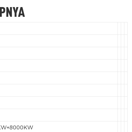
APNYA
KW+8000KW