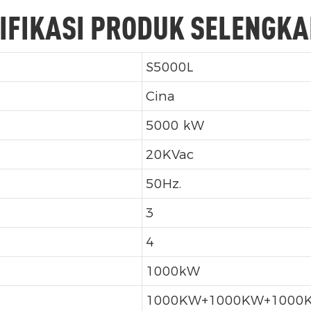
IFIKASI PRODUK SELENGK
S5000L
Cina
5000 kW
20KVac
50Hz.
3
4
1000kW
1000KW+1000KW+1000