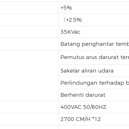
+5%
〈+2.5%
35KVac
Batang penghantar tem
Pemutus arus darurat te
Sakelar aliran udara
Perlindungan terhadap b
Berhenti darurat
400VAC 50/60HZ.
2700 CM/H *12