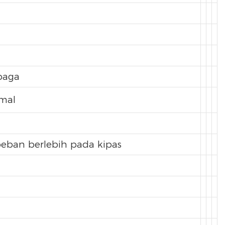
baga
rmal
eban berlebih pada kipas