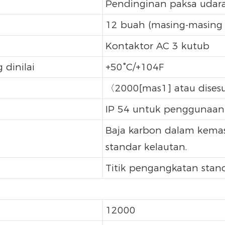
Pendinginan paksa udara 
12 buah (masing-masing
Kontaktor AC 3 kutub
dinilai
+50°C/+104F
〈2000[mas1] atau dises
IP 54 untuk penggunaan
Baja karbon dalam kema
standar kelautan.
Titik pengangkatan stan
12000