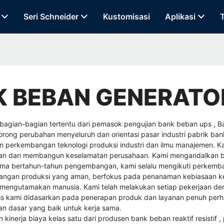
Seri Schneider
Kustomisasi
Aplikasi
K BEBAN GENERAT
agian-bagian tertentu dari
pemasok pengujian bank beban ups
,
B
orong perubahan menyeluruh dan orientasi pasar industri pabrik 
an perkembangan teknologi produksi industri dan ilmu manajemen.
tan dan membangun keselamatan perusahaan. Kami mengandalkan b
 Selama bertahun-tahun pengembangan, kami selalu mengikuti perke
ngan produksi yang aman, berfokus pada penanaman kebiasaan kes
ngutamakan manusia. Kami telah melakukan setiap pekerjaan de
is kami didasarkan pada penerapan produk dan layanan penuh perhat
n dasar yang baik untuk kerja sama.
kinerja biaya kelas satu dari
produsen bank beban reaktif resistif
,