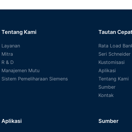
Tentang Kami
Tautan Cepa
Layanan
Rata Load Ban
Mitra
Seri Schneider
R & D
Kustomisasi
Manajemen Mutu
Aplikasi
Sistem Pemeliharaan Siemens
Tentang Kami
Sumber
Kontak
Aplikasi
Sumber