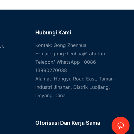
t
Hubungi Kami
Kontak: Gong Zhenhua
ks
E-mail:
gongzhenhua@rata.top
Telepon/
WhatsApp
: 0086-
13890270038
Alamat: Hongyu Road East, Taman
Industri Jinshan, Distrik Luojiang,
Deyang. Cina
Otorisasi Dan
Kerja Sama