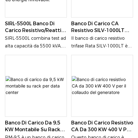
dissipazione del calore di
infrastrutture di
dove le tradizionali soluzioni
dove le tradizionali soluzioni
livello industriale, una
alimentazione critiche.
di raffreddamento ad aria
di raffreddamento ad aria
gestione intelligente e
risultano impraticabili.
sono impraticabili.
SIRL-5500L Banco Di
Banco Di Carico CA
funzioni di protezione
Carico Resistivo/reattivo
Resistivo SILV-1000LT
complete. È ampiamente
Da 5500 KVA Per Test Di
Per Test Di Generatori O
SIRL-5500L combina test ad
Il banco di carico resistivo
utilizzato per il collaudo e la
Generatori, UPS, Reti
Alimentatori
alta capacità da 5500 kVA,
trifase Rata SILV-1000LT è
verifica delle prestazioni di
Elettriche Ed Energie
simulazione di carichi
un dispositivo di simulazione
apparecchiature elettriche
Rinnovabili.
industriali reali, controllo
di carico professionale ed
industriali di grandi
remoto intelligente e
economico che integra una
dimensioni, tra cui generatori
protezione di livello
potenza ultraelevata di 1000
di grandi dimensioni, sistemi
industriale in un'unica
kW, un controllo a grana
UPS, data center e sistemi di
soluzione containerizzata.
grossa di 10 kW, una
accumulo di energia.
dissipazione del calore di
livello industriale e una
protezione di sicurezza
Banco Di Carico Da 9,5
Banco Di Carico Resistivo
multistrato, il tutto in un
KW Montabile Su Rack
CA Da 300 KW 400 V Per
design verticale compatto. È
Per Data Center
Il Collaudo Del
RM-9.5 è un banco di carico
Questo banco di carico è