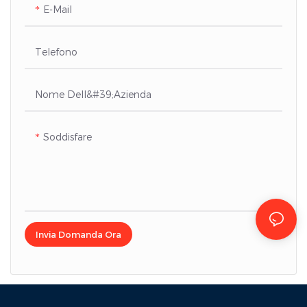
E-Mail
gruppi elettrogeni, UPS,
batteria (BESS), sistemi di
inverter, trasformatori e altre
alimentazione in corrente
apparecchiature.
continua, sistemi fotovoltaici
Telefono
e apparecchiature di ricarica
in corrente continua.
Nome Dell&#39;azienda
Soddisfare
Invia Domanda Ora