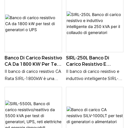
corrente alternata,
corrente alternata,
progettato per ambienti ad
progettato per ambienti ad
alta densità di potenza, che
alta densità di potenza, che
consente di effettuare test di
consente di effettuare test di
carico controllati su
carico controllati su
alimentatori trifase in
alimentatori trifase in
corrente alternata. Il suo
corrente alternata. Il suo
principale vantaggio risiede
principale vantaggio risiede
Banco Di Carico Resistivo
SIRL-250L Banco Di
nell'innovativo sistema di
nell'innovativo sistema di
CA Da 1800 KW Per Test
Carico Resistivo E
raffreddamento a liquido,
raffreddamento a liquido,
Di Generatori O UPS
Induttivo Intelligente Da
Il banco di carico resistivo CA
Il banco di carico resistivo e
che garantisce un
che garantisce un
250 KVA Per Il Collaudo
Rata SIRL-1800kW è una
induttivo intelligente SIRL-
funzionamento stabile alla
funzionamento stabile alla
Di Generatori
soluzione professionale per
250L da 250 kVA è
massima potenza nominale,
massima potenza nominale,
la simulazione di carichi, che
progettato per il collaudo e
riducendo al minimo la
riducendo al minimo la
integra un'elevatissima
la messa in servizio completi
dissipazione di calore e la
dissipazione di calore e la
potenza di 1800kW, un
di generatori diesel, sistemi
rumorosità nell'ambiente di
rumorosità nell'ambiente di
controllo preciso a passi di
UPS, apparecchiature di
prova, rendendolo ideale per
prova, risultando ideale per
5kW, un sistema di
distribuzione dell'energia e
strutture di prova interne
strutture di prova interne