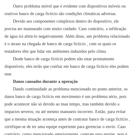
Outro problema móvel que é evidente com dispositivos móveis ou
reativos
banco de carga fictício
são condições climáticas adversas.
Devido aos componentes complexos dentro do dispositivo, ele
precisa ser manuseado com muito cuidado. Caso contrário, a infiltração
de água irá afetá-lo negativamente. Além disso, um problema relacionado
é o atraso na chegada de
banco de carga fictício
, com os quais os
testadores têm que lidar em ambientes induzidos pelo clima.
Desde
banco de carga fictício
podem não estar prontamente
disponíveis, eles terão que confiar em
banco de carga fictício
eles podem
usar.
Danos causados ​​durante a operação
Dando continuidade ao problema mencionado no ponto anterior, os
danos
banco de carga fictício
em movimento é um problema sério, pois
pode acontecer não só devido ao mau tempo, mas também devido a
impactos severos, ou até mesmo manuseio incorreto. Então, para evitar
que a mesma situação aconteça antes de contratar
banco de carga fictício
,
certifique-se de ter uma equipe experiente para gerenciar o envio. Caso
contrário, como mencionado anteriormente, contrate uma equipe, pois é