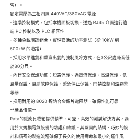
雪）。
額定電壓為三相四線 440VAC/380VAC 電源
- 進階控制模式，包括本機面板切換、透過 RJ45 介面進行遠
端 PC 控制以及 PLC 相容性
- 多種負載階躍組合，實現靈活的功率測試（從 10kW 到
500kW 的階躍）
- 採用水平進氣和垂直出氣的強制風冷方式，在3公尺處噪音低
於80分貝。
- 內建安全保護功能：短路保護、過電流保護、高溫保護、低
風量保護、風扇故障保護、緊急停止保護、門禁控制和煙霧警
報器
- 採用耐用的 8020 鎳鉻合金鰭片電阻器，確保性能可靠
**產品價值**
Rata的感應負載箱提供精準、可靠、高效的測試解決方案，適
用於大規模電氣設備的驗證和維護。其堅固的結構、巧妙的設
計和精密的製造流程確保了長久的使用壽命和最小的運作風