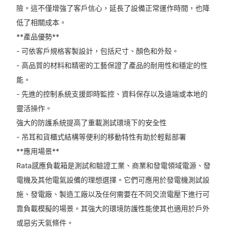
險。這不僅增強了客戶信心，延長了設備正常運作時間，也降
低了相關成本。
**產品優勢**
- 可依客戶規格客製設計，包括尺寸、顏色和外殼。
- 高品質的材料和精密的工藝保證了產品的耐用性和穩定的性
能。
- 先進的控制系統支援即時監控、資料保存以及遠端或本地的
靈活操作。
強大的防護系統提高了重載測試環境下的安全性
- 吊耳和貨櫃式結構等便利的移動特性有助於輕鬆部署
**應用場景**
Rata感應負載箱是測試和驗證工業、商業和發電領域電源、發
電機及其他電氣設備的理想選擇。它們可應用於發電機測試設
施、發電廠、製造工廠以及任何需要在不同交流電壓下進行可
靠負載模擬的場景。其強大的環境防護性能使其也適用於戶外
或惡劣天氣條件。