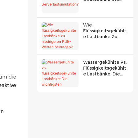
GPU-
Serverlastsimulatio
N?
Wie
Flüssigkeitsgekühlt
E Lastbänke Zu
Niedrigeren PUE-
Werten Beitragen?
Wassergekühlte Vs.
Flüssigkeitsgekühlt
E Lastbänke: Die
 um die
Wichtigsten
eaktive
Unterschiede
Erklärt
n.