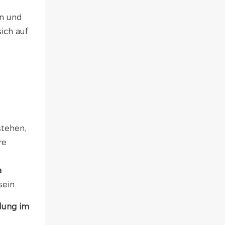
an und
ich auf
stehen,
re
a
ein.
lung im