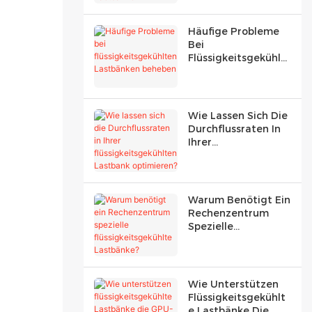
Er Lastbänke
Beeinflussen
Häufige Probleme
Bei
Flüssigkeitsgekühlt
En Lastbänken
Beheben
Wie Lassen Sich Die
Durchflussraten In
Ihrer
Flüssigkeitsgekühlt
En Lastbank
Optimieren?
Warum Benötigt Ein
Rechenzentrum
Spezielle
Flüssigkeitsgekühlt
E Lastbänke?
Wie Unterstützen
Flüssigkeitsgekühlt
E Lastbänke Die