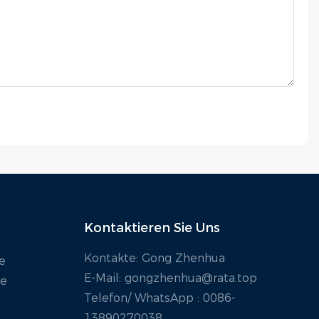
Kontaktieren Sie Uns
Kontakte: Gong Zhenhua
e
E-Mail:
gongzhenhua@rata.top
ie
Telefon/
WhatsApp
: 0086-
13890270038