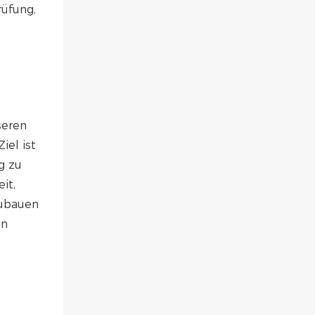
rüfung,
seren
iel ist
g zu
it,
zubauen
in