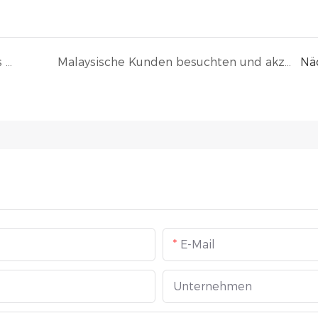
10 100kW Resistive Unbalanced Loads Tested And Shipped
Malaysische Kunden besuchten und akzeptierten den Produktionsfortschritt von 3500kW re
Nä
E-Mail
Unternehmen