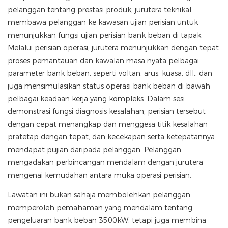
pelanggan tentang prestasi produk, jurutera teknikal
membawa pelanggan ke kawasan ujian perisian untuk
menunjukkan fungsi ujian perisian bank beban di tapak.
Melalui perisian operasi, jurutera menunjukkan dengan tepat
proses pemantauan dan kawalan masa nyata pelbagai
parameter bank beban, seperti voltan, arus, kuasa, dll., dan
juga mensimulasikan status operasi bank beban di bawah
pelbagai keadaan kerja yang kompleks. Dalam sesi
demonstrasi fungsi diagnosis kesalahan, perisian tersebut
dengan cepat menangkap dan menggesa titik kesalahan
pratetap dengan tepat, dan kecekapan serta ketepatannya
mendapat pujian daripada pelanggan. Pelanggan
mengadakan perbincangan mendalam dengan jurutera
mengenai kemudahan antara muka operasi perisian.
Lawatan ini bukan sahaja membolehkan pelanggan
memperoleh pemahaman yang mendalam tentang
pengeluaran bank beban 3500kW, tetapi juga membina