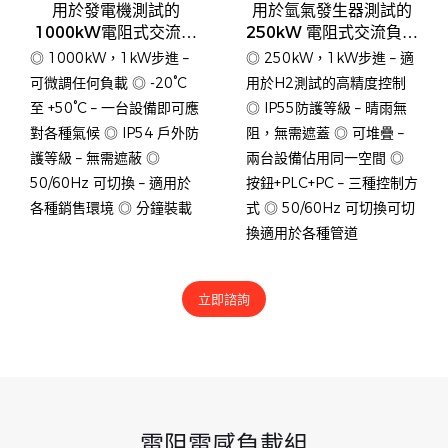
用於發電機測試的
用於氫氣發生器測試的
1000kW電阻式交流負
250kW 電阻式交流負載
載組
組
◎ 1000kW，1kW步進 –
◎ 250kW，1kW步進 – 適
可微調任何負載 ◎ -20°C
用於H2測試的高精度控制
至 +50°C – 一台設備即可應
◎ IP55防護等級 – 晴雨無
對各種氣候 ◎ IP54 戶外防
阻，無需遮蓋 ◎ 可堆疊 –
護等級 – 無需遮蔽 ◎
兩台設備佔用同一空間 ◎
50/60Hz 可切換 – 適用於
按鈕+PLC+PC – 三種控制方
各種銷售環境 ◎ 分鐘裝載
式 ◎ 50/60Hz 可切換可切
換適用於各種管道
立即諮詢
電阻電感負載組