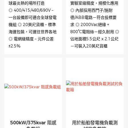
球最炎熱的場所打造
實驗室級精度，規模化應用
◎ 400/415/480/690V –
◎ 內部採用西門子/施耐
一台設備即可適合全球發電
德/ABB電路－符合投標要
機組 ◎ 20英尺貨櫃 – 標準
求 ◎ 2000Vac絕緣 +
海運包裝，可運往世界各地
800°C電阻絲－經久耐用 ◎
◎ 電網級精度 – 元件公差
佔地面積5.5公尺 x 2.1公尺
±2.5%
－可裝入20英尺貨櫃
500kW/375kvar 阻感
用於船舶發電機負載測