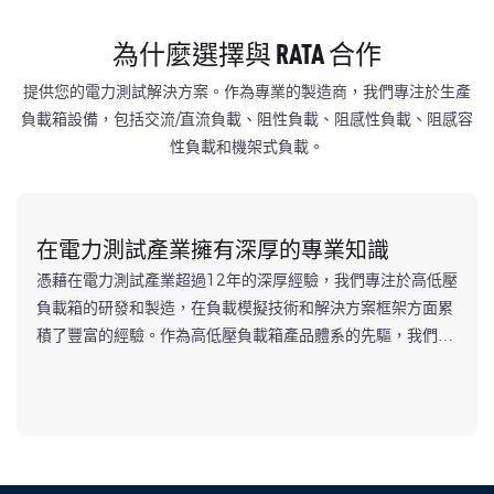
為什麼選擇與 RATA 合作
提供您的電力測試解決方案。作為專業的製造商，我們專注於生產
負載箱設備，包括交流/直流負載、阻性負載、阻感性負載、阻感容
性負載和機架式負載。
在電力測試產業擁有深厚的專業知識
憑藉在電力測試產業超過12年的深厚經驗，我們專注於高低壓
負載箱的研發和製造，在負載模擬技術和解決方案框架方面累
積了豐富的經驗。作為高低壓負載箱產品體系的先驅，我們的
解決方案服務於包括船舶、新能源、電力、資料中心和航空航
閱讀更多 &gt;
太在內的關鍵產業。我們擅長部署多情境測試解決方案，利用
業界領先的能力滿足各種應用領域複雜的電力測試需求。