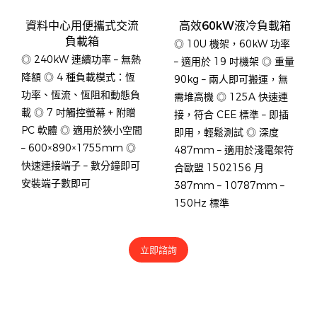
資料中心用便攜式交流
高效60kW液冷負載箱
負載箱
◎ 10U 機架，60kW 功率
◎ 240kW 連續功率 – 無熱
– 適用於 19 吋機架 ◎ 重量
降額 ◎ 4 種負載模式：恆
90kg – 兩人即可搬運，無
功率、恆流、恆阻和動態負
需堆高機 ◎ 125A 快速連
載 ◎ 7 吋觸控螢幕 + 附贈
接，符合 CEE 標準 – 即插
PC 軟體 ◎ 適用於狹小空間
即用，輕鬆測試 ◎ 深度
– 600×890×1755mm ◎
487mm – 適用於淺電架符
快速連接端子 – 數分鐘即可
合歐盟 1502156 月
安裝端子數即可
387mm – 10787mm –
150Hz 標準
立即諮詢