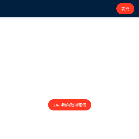
詢問
中國負載銀行製造商 – 廠商直銷
三年保固
支援客製化
施耐德電機授權
西門子 100% 測試保證
廠商直銷，最高可省40%。深受施耐德電機、西門子等全球領導品牌信
賴。
24小時內取得報價