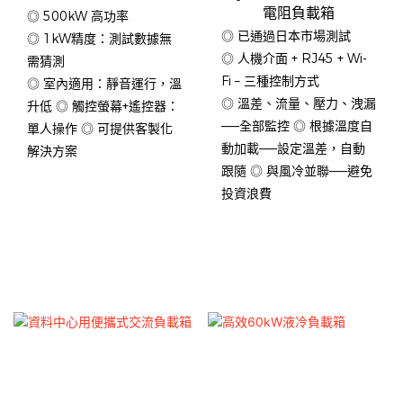
電阻負載箱
◎ 500kW 高功率
◎ 已通過日本市場測試
◎ 1kW精度：測試數據無
◎ 人機介面 + RJ45 + Wi-
需猜測
Fi – 三種控制方式
◎ 室內適用：靜音運行，溫
◎ 溫差、流量、壓力、洩漏
升低 ◎ 觸控螢幕+遙控器：
——全部監控 ◎ 根據溫度自
單人操作 ◎ 可提供客製化
動加載——設定溫差，自動
解決方案
跟隨 ◎ 與風冷並聯——避免
投資浪費