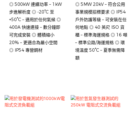
◎ 500kW 連續功率 – 1kW
◎ 5MW 20kV – 符合公用
步進解析度 ◎ -20°C 至
事業規模招標要求 ◎ IP54
+50°C – 適用於任何氣候 ◎
戶外防護等級 – 可安裝在任
400A 快速連接 – 數分鐘即
何地點 ◎ 40 英尺 ISO 貨
可完成安裝 ◎ 體積縮小
櫃 – 標準海運規格 ◎ 16 噸
20% – 更適合為嚴小空間
– 標準公路/海運規格 ◎ 環
◎ IP54 專營鋼材
境溫度 50°C – 夏季無需降
額