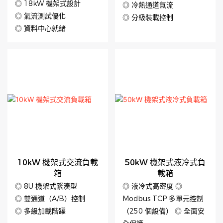
◎ 18kW 機架式設計
◎ 冷熱通道氣流
◎ 氣流測試優化
◎ 分級裝載控制
◎ 資料中心就緒
10kW 機架式交流負載
50kW 機架式液冷式負
箱
載箱
◎ 8U 機架式緊湊型
◎ 液冷式高密度 ◎
◎ 雙通道（A/B）控制
Modbus TCP 多單元控制
◎ 多級加載階躍
（250 個設備） ◎ 全面安