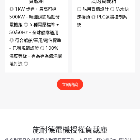
負載組
試的負載箱
◎ 1kW 步進，最高可達
◎ 船用貨櫃設計 ◎ 防水快
500kW – 精細調節船舶發
速接頭 ◎ PLC遠端控制系
電機組 ◎ 4 種電壓標準 +
統
50/60Hz – 全球船隊通用
◎ 符合船舶/軍用/電信標準
– 已獲規範認證 ◎ 100%
濕度等級 – 專為專為海洋環
境打造 ◎
立即諮詢
施耐德電機授權負載庫