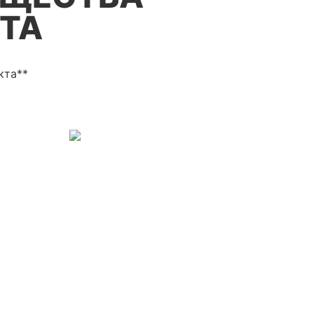
ТА
кта**