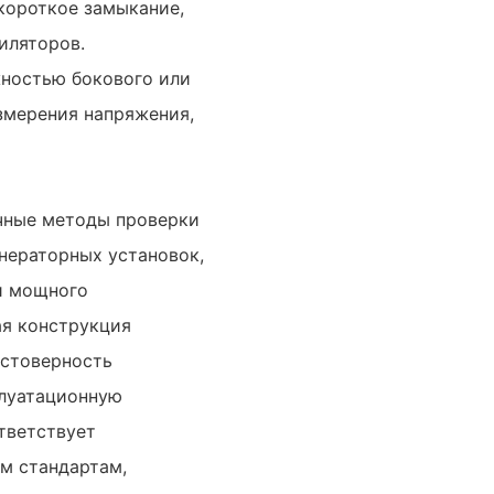
короткое замыкание,
тиляторов.
жностью бокового или
змерения напряжения,
учные методы проверки
нераторных установок,
и мощного
ая конструкция
остоверность
плуатационную
тветствует
м стандартам,