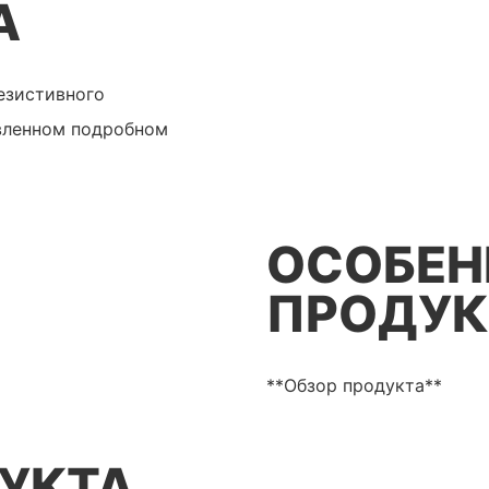
А
езистивного
авленном подробном
ОСОБЕН
ПРОДУК
**Обзор продукта**
УКТА