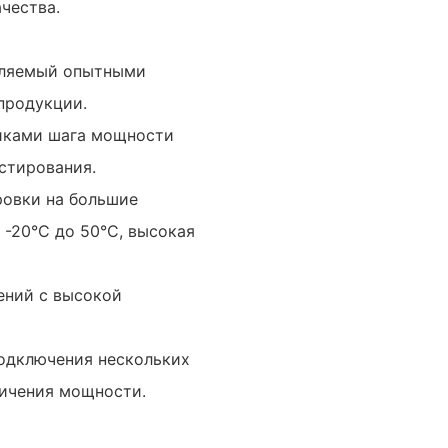
чества.
твляемый опытными
продукции.
ойками шага мощности
стирования.
ровки на большие
 -20°C до 50°C, высокая
ений с высокой
одключения нескольких
личения мощности.