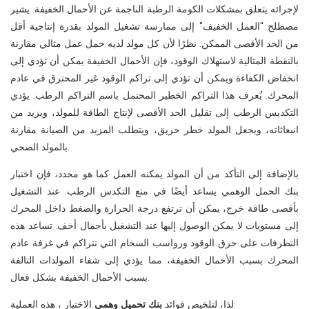
لإجرائه يتعلق بمشكلات الكومة الرطبة الناجمة عن الأحمال الخفيفة. يشير
مصطلح "العمل الخفيف" إلى ممارسة تشغيل المولد بقدرة إنتاجية أقل
من الحد الأقصى الممكن. نظرًا لأن كل مولد لديه حمل عمل مثالي مقارنة
بالنقطة المثالية لاستهلاك الوقود، فإن الأحمال الخفيفة يمكن أن تؤدي إلى
انخفاض الكفاءة ويمكن أن تؤدي إلى تراكم الوقود غير المحترق في عادم
المحرك. يُعرف هذا التراكم الخطير المحتمل باسم التراكم الرطب. يؤدي
التكديس الرطب إلى تقليل الحد الأقصى لإنتاج الطاقة للمولد، ويزيد من
انبعاثاته، ويجعل المولد خطر حريق، ويتطلب المزيد من الصيانة مقارنة
بالمولد الصحي.
بالإضافة إلى التأكد من أن المولد يمكنه العمل كما هو محدد، فإن اختبار
بنك الحمل الوهمي يساعد أيضًا في منع التكدس الرطب. عند التشغيل
بأقصى طاقة خرج، يمكن أن ترتفع درجة الحرارة والضغط داخل المحرك
إلى مستويات لا يمكن الوصول إليها عند التشغيل بأحمال أخف. تساعد هذه
التطرفات على حرق الوقود ورواسب السخام التي تتراكم في غرفة عادم
المحرك بسبب الأحمال الخفيفة، مما يؤدي إلى شفاء المولدات التالفة
بسبب الأحمال الخفيفة بشكل فعال.
الاختبار ، هذه العملية:
لذا، لتلخيص فوائد
بنك تحميل وهمي