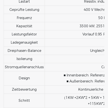
Lastart
Resistiv, induk
Geprüfte Leistung
400 V Wechsel
Frequenz
50 Hz
Kapazität
3500 kW, 2551 k
Leistungsfaktor
Vorlauf 0,95 PF
Ladegenauigkeit
±
Dreiphasen-Balance
Ungleichg
Isolierung
Stromquellenanschluss
Cam
■ Innenbereich: Referenzb
Design
■ Außenbereich: Referen
Zeitbewertung
Kontinuierliche G
（1KW +2KW*2 + 5KW + 10
Schritt
+115KW*2+