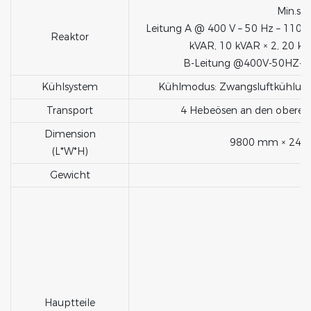
Min.ste
Leitung A @ 400 V – 50 Hz – 1100 
Reaktor
kVAR, 10 kVAR × 2, 20 kV
B-Leitung @400V-50HZ-11
Kühlsystem
Kühlmodus: Zwangsluftkühlung, h
Transport
4 Hebeösen an den oberen v
Dimension
9800 mm × 243
(L*W*H)
Gewicht
2
Hauptteile