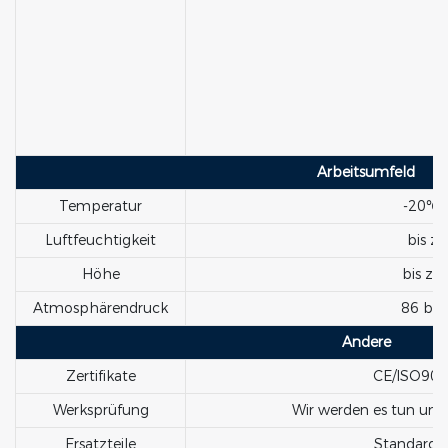
Arbeitsumfeld
Temperatur
-20℃ 
Luftfeuchtigkeit
bis z
Höhe
bis zu
Atmosphärendruck
86 bis
Andere
Zertifikate
CE/ISO900
Werksprüfung
Wir werden es tun und 
Ersatzteile
Standardko