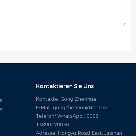
Kontaktieren Sie Uns
Kontakte: Gong Zhenhua
e
E-Mail:
gongzhenhua@rata.top
ie
Telefon/
WhatsApp
: 0086-
13890270038
Adresse: Hongyu Road East, Jinshan