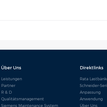
Über Uns
Direktlinks
Leistungen
Rata Lastbänk
Partner
Schneider-Ser
R & D
Anpassung
Qualitätsmanagement
Anwendung
Siemens Maintenance System
Über Uns