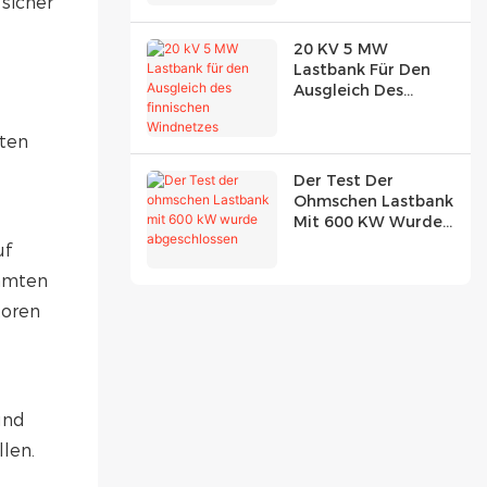
sicher
20 KV 5 MW
Lastbank Für Den
Ausgleich Des
Finnischen
Windnetzes
aten
Der Test Der
Ohmschen Lastbank
Mit 600 KW Wurde
Abgeschlossen
uf
samten
toren
und
len.