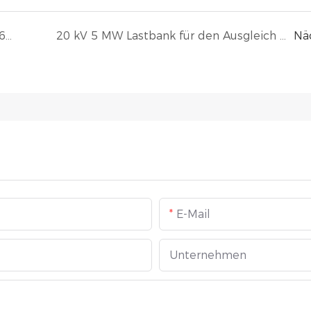
Der Test der ohmschen Lastbank mit 600 kW wurde abgeschlossen
20 kV 5 MW Lastbank für den Ausgleich des finnischen Windnetzes
Nä
E-Mail
Unternehmen