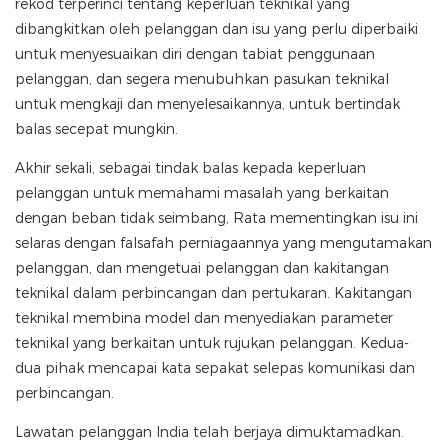
rekod terperinci tentang keperluan teknikal yang
dibangkitkan oleh pelanggan dan isu yang perlu diperbaiki
untuk menyesuaikan diri dengan tabiat penggunaan
pelanggan, dan segera menubuhkan pasukan teknikal
untuk mengkaji dan menyelesaikannya, untuk bertindak
balas secepat mungkin.
Akhir sekali, sebagai tindak balas kepada keperluan
pelanggan untuk memahami masalah yang berkaitan
dengan beban tidak seimbang, Rata mementingkan isu ini
selaras dengan falsafah perniagaannya yang mengutamakan
pelanggan, dan mengetuai pelanggan dan kakitangan
teknikal dalam perbincangan dan pertukaran. Kakitangan
teknikal membina model dan menyediakan parameter
teknikal yang berkaitan untuk rujukan pelanggan. Kedua-
dua pihak mencapai kata sepakat selepas komunikasi dan
perbincangan.
Lawatan pelanggan India telah berjaya dimuktamadkan.