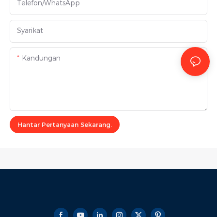
Telefon/whatsApp
Syarikat
Kandungan
Hantar Pertanyaan Sekarang.