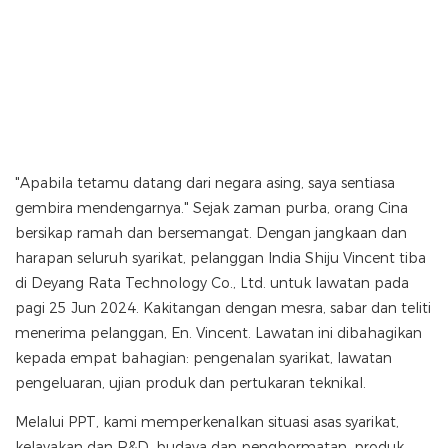
"Apabila tetamu datang dari negara asing, saya sentiasa
gembira mendengarnya." Sejak zaman purba, orang Cina
bersikap ramah dan bersemangat. Dengan jangkaan dan
harapan seluruh syarikat, pelanggan India Shiju Vincent tiba
di Deyang Rata Technology Co., Ltd. untuk lawatan pada
pagi 25 Jun 2024. Kakitangan dengan mesra, sabar dan teliti
menerima pelanggan, En. Vincent. Lawatan ini dibahagikan
kepada empat bahagian: pengenalan syarikat, lawatan
pengeluaran, ujian produk dan pertukaran teknikal.
Melalui PPT, kami memperkenalkan situasi asas syarikat,
kelayakan dan R&D, budaya dan penghormatan, produk