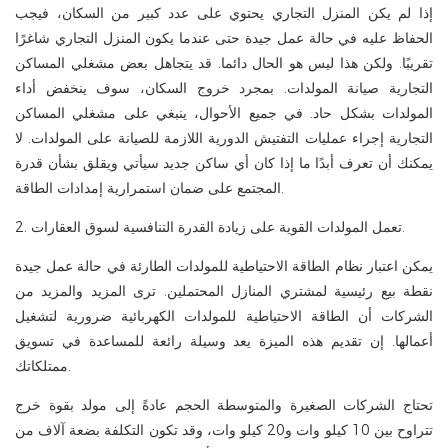
إذا لم يكن المنزل التجاري يحتوي على عدد كبير من السكان، فيجب
الحفاظ عليه في حالة عمل جيدة حتى عندما يكون المنزل التجاري شاغرًا
تقريبًا. ولكن هذا ليس هو الحال دائما. قد يتجاهل بعض مشغلي المساكن
التجارية صيانة المولدات. بمجرد خروج السكان، سوف ينخفض ​​أداء
المولدات بشكل حاد. في جميع الأحوال، ينبغي على مشغلي المساكن
التجارية إجراء عمليات التفتيش الدورية اللازمة للصيانة على المولدات. لا
يمكنك أن تعرف أبدًا ما إذا كان أي ساكن جديد سيأتي ويقلق بشأن قدرة
المجتمع على ضمان استمرارية إمدادات الطاقة.
2. تعمل المولدات القوية على زيادة القدرة التنافسية لسوق العقارات.
يمكن اعتبار نظام الطاقة الاحتياطية للمولدات الطارئة في حالة عمل جيدة
نقطة بيع رئيسية لمشتري المنازل المحتملين. ترى المزيد والمزيد من
الشركات أن الطاقة الاحتياطية للمولدات الكهربائية ضرورية لتشغيل
أعمالها. إن تقديم هذه الميزة يعد وسيلة رائعة للمساعدة في تسويق
ممتلكاتك.
تحتاج الشركات الصغيرة والمتوسطة الحجم عادةً إلى مولد بقوة خرج
تتراوح بين 10 كيلو وات و20 كيلو وات، وقد تكون التكلفة بضعة آلاف من