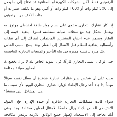
الرنمينبي فقط. لكن الشركات الكبيرة أو الصناعية قد تحتاج إلى ما يصل
إلى 500 كيلو وات أو 1000 كيلو وات أو أكثر، وهو ما يكلف عشرات أو
مئات الآلاف من الرنمينبي.
إذا كان عقارك التجاري يحتوي على نظام مولد طاقة احتياطي موثوق به
ويعمل بشكل جيد مع سجلات صيانة منتظمة، فسوف يضيف قيمة إلى
العقار ويضمن عدم احتياج المشترين المحتملين لمنزلك إلى أي نفقات
رأسمالية إضافية للنظام قبل الانتقال إلى العقار. وهذا يمنح المبنى الخاص
بك ميزة تنافسية مميزة في بيئة التأجير والمبيعات التجارية التنافسية.
3. حتى لو كان المبنى التجاري فارغًا، فإن المولد الخاص بك لا يزال يخضع
لمعايير صيانة مختلفة
يجب على أي شخص يدير عقارات تجارية شاغرة أن يسأل نفسه سؤالاً
مهماً: إذا جاء أحد رجال الإطفاء لزيارة عقاري التجاري اليوم، لأي سبب، ما
هي المشاكل التي ستنشأ؟
سواء كانت ممتلكاتك التجارية شاغرة أو جيدة الإدارة، فإن المولد
الاحتياطي الخاص بك لا يزال خاضعًا للامتثال لمعايير مختلفة. وهذا يعني
أنك بحاجة إلى الاستعداد لإظهار جميع الوثائق اللازمة لرئيس مكافحة